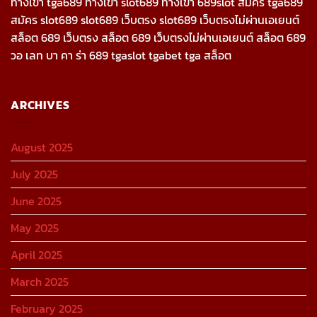
ทางเข้า tga689 ทางเข้า slot689 ทางเข้า 689slot สมัคร tga689
สมัคร slot689 slot689 เว็บตรง slot689 เว็บตรงไม่ผ่านเอเยนต์
สล็อต 689 เว็บตรง สล็อต 689 เว็บตรงไม่ผ่านเอเยนต์ สล็อต 689
วอ เลท บา คา ร่า 689 tgaslot tgabet tga สล็อต
ARCHIVES
August 2025
July 2025
June 2025
May 2025
April 2025
March 2025
February 2025