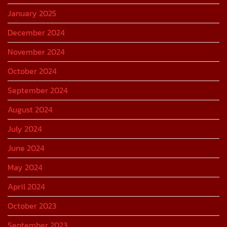
January 2025
December 2024
November 2024
October 2024
September 2024
August 2024
July 2024
June 2024
May 2024
April 2024
October 2023
September 2023