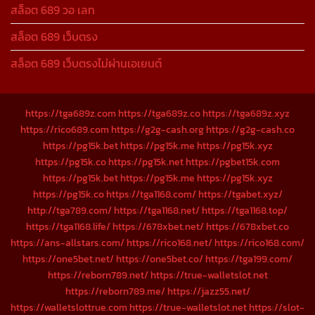
สล็อต 689 วอ เลท
สล็อต 689 เว็บตรง
สล็อต 689 เว็บตรงไม่ผ่านเอเยนต์
https://tga689z.com
https://tga689z.co
https://tga689z.xyz
https://rico689.com
https://g2g-cash.org
https://g2g-cash.co
https://pg15k.bet
https://pg15k.me
https://pg15k.xyz
https://pg15k.co
https://pg15k.net
https://pgbet15k.com
https://pg15k.bet
https://pg15k.me
https://pg15k.xyz
https://pg15k.co
https://tga1168.com/
https://tgabet.xyz/
http://tga789.com/
https://tga1168.net/
https://tga1168.top/
https://tga1168.life/
https://678xbet.net/
https://678xbet.co
https://ans-allstars.com/
https://rico168.net/
https://rico168.com/
https://one5bet.net/
https://one5bet.co/
https://tga199.com/
https://reborn789.net/
https://true-walletslot.net
https://reborn789.me/
https://jazz55.net/
https://walletslottrue.com
https://true-walletslot.net
https://slot-