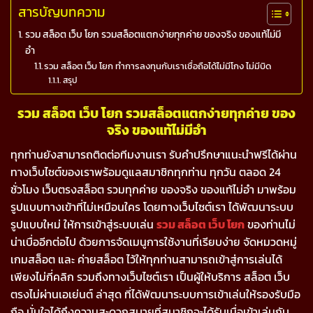
สารบัญบทความ
รวม สล็อต เว็บ โยก รวมสล็อตแตกง่ายทุกค่าย ของจริง ของแท้ไม่มี
อำ
รวม สล็อต เว็บ โยก ทำการลงทุนกับเราเชื่อถือได้ไม่มีโกง ไม่มีบิด
สรุป
รวม สล็อต เว็บ โยก รวมสล็อตแตกง่ายทุกค่าย ของ
จริง ของแท้ไม่มีอำ
ทุกท่านยังสามารถติดต่อทีมงานเรา รับคำปรึกษาแนะนำฟรีได้ผ่าน
ทางเว็บไซต์ของเราพร้อมดูแลสมาชิกทุกท่าน ทุกวัน ตลอด 24
ชั่วโมง เว็บตรงสล็อต รวมทุกค่าย ของจริง ของแท้ไม่อำ มาพร้อม
รูปแบบทางเข้าที่ไม่เหมือนใคร โดยทางเว็บไซต์เรา ได้พัฒนาระบบ
รูปแบบใหม่ ให้การเข้าสู่ระบบเล่น
รวม สล็อต เว็บ โยก
ของท่านไม่
น่าเบื่ออีกต่อไป ด้วยการจัดเมนูการใช้งานที่เรียบง่าย จัดหมวดหมู่
เกมสล็อต และ ค่ายสล็อต ไว้ให้ทุกท่านสามารถเข้าสู่การเล่นได้
เพียงไม่กี่คลิก รวมถึงทางเว็บไซต์เรา เป็นผู้ให้บริการ สล็อต เว็บ
ตรงไม่ผ่านเอเย่นต์ ล่าสุด ที่ได้พัฒนาระบบการเข้าเล่นให้รองรับมือ
ถือ มั่นใจได้ถึงความสะดวกสบายที่สมาชิกจะได้รับเมื่อเข้าเล่นกับ