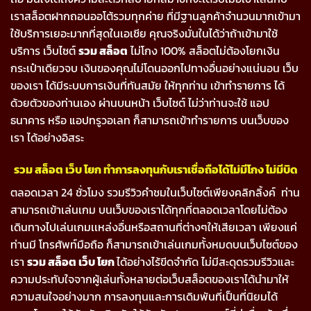
เราสล็อตฝากถอนออโต้รวมทุกค่าย ที่มีฐานลูกค้าจำนวนมากเข้ามา
ใช้บริการเยอะมากที่สุดในเอเชีย คุณจริงมั่นในได้ว่าถ้าเข้ามาใช้
บริการ เว็บไซต์
รวม สล็อต
ไม่โกง 100% สล็อตไม่ต้องโยกเงิน
กระเป๋าเดียวจบ เงินของคุณไม่โดนออกไปทางอื่นอย่างแน่นอน เว็บ
ของเรา ได้มีระบบการเงินที่ทันสมัย ให้ทุกท่าน เข้าทำรายการ ได้
ด้วยตัวของท่านเอง ผ่านบนหน้า เว็บไซต์ ไม่ว่าท่านจะใช้ แอป
ธนาคาร หรือ แอปทรูวอเลท ก็สามารถเข้าทำรายการ บนเว็บของ
เรา ได้อย่างอิสระ
รวม สล็อต เว็บ โยก ทำการลงทุนกับเราเชื่อถือได้ไม่มีโกง ไม่มีบิด
ตลอดเวลา 24 ชั่วโมง รวมรีวิวคำชมในเว็บไซต์เพียงคลิกลิ้งค์ ท่าน
สามารถเข้าเล่นเกม บนเว็บของเราได้ทุกที่ตลอดเวลาโดยไม่ต้อง
เดินทางไปเล่นเกมเเหล่งอื่นหรือสถานที่ต่างๆให้เสียเวลา เพียงแค่
ท่านมี โทรศัพท์มือถือ ก็สามารถเข้าเล่นเกมทั้งหมดบนเว็บไซต์ของ
เรา
รวม สล็อต เว็บ โยก
ได้อย่างไร้ขีดจำกัด ไม่มีสะดุดรวมรีวิวและ
ความประทับใจจากผู้เล่นทั้งหลายต่อเว็บสล็อตของเราได้นำมาให้
ความสนใจอย่างมาก การลงทุนและการเดิมพันที่เป็นที่นิยมได้