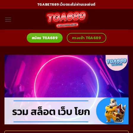
Skip
TGABET689 เว็บตรงไม่ผ่านเอเย่นต์
to
content
สมัคร TGA689
ทางเข้า TGA689