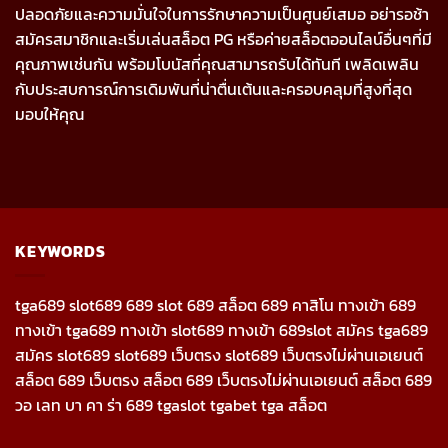
ปลอดภัยและความมั่นใจในการรักษาความเป็นศูนย์เสมอ อย่ารอช้า
สมัครสมาชิกและเริ่มเล่นสล็อต PG หรือค่ายสล็อตออนไลน์อื่นๆที่มี
คุณภาพเช่นกัน พร้อมโบนัสที่คุณสามารถรับได้ทันที เพลิดเพลิน
กับประสบการณ์การเดิมพันที่น่าตื่นเต้นและครอบคลุมที่สูงที่สุด
มอบให้คุณ
KEYWORDS
tga689 slot689 689 slot 689 สล็อต 689 คาสิโน ทางเข้า 689
ทางเข้า tga689 ทางเข้า slot689 ทางเข้า 689slot สมัคร tga689
สมัคร slot689 slot689 เว็บตรง slot689 เว็บตรงไม่ผ่านเอเยนต์
สล็อต 689 เว็บตรง สล็อต 689 เว็บตรงไม่ผ่านเอเยนต์ สล็อต 689
วอ เลท บา คา ร่า 689 tgaslot tgabet tga สล็อต