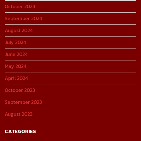
October 2024
September 2024
August 2024
July 2024
June 2024
May 2024
April 2024
October 2023
September 2023
August 2023
CATEGORIES