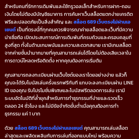
สำหรับคนที่รักการเดิมพันและใช้ทรูวอลเล็ทสำหรับการฝาก-ถอน
เงินโดยไม่ต้องมีบัญชีธนาคาร การค้นหาเว็บสล็อตแตกง่ายเครดิต
ฟรีและปลอดภัยเป็นสิ่งสำคัญ และ
สล็อต 689 เว็บตรงไม่ผ่านเอ
เยนต์
เป็นที่ตรงนี้ที่ทุกคนควรพิจารณาค่ายสล็อตและเว็บที่มีความ
น่าเชื่อถือ เปิดประสบการณ์การเดิมพันที่ครบถ้วนและครอบคลุมที่
สูงที่สุด ทั้งในด้านเกมพนันและความสะดวกสบาย เรามีเกมสล็อต
จากค่ายชั้นนำมากมายที่คุณสามารถเล่นได้โดยไม่ต้องเสียเวลาใน
การดาวน์โหลดหรือติดตั้ง หากคุณต้องการเริ่มต้น
คุณสามารถลงทะเบียนผ่านเว็บไซต์ของเราโดยอย่างง่าย แล้วก็
คุณจะได้รับโบนัสเล่นครั้งแรกฟรีทันที แทบจะลงทะเบียนผ่าน LINE
ID ของคุณ รับโปรโมชั่นพิเศษและโบนัสฟรีตลอดการเล่น เรามี
ระบบอัตโนมัติที่ล้ำยุคสำหรับการทำธุรกรรมที่ง่ายและรวดเร็ว
ตลอด 24 ชั่วโมง และไม่มีข้อจำกัดขั้นต่ำเมื่อคุณต้องการทำ
ธุรกรรม แค่ 1 บาท
ด้วย
สล็อต 689 เว็บตรงไม่ผ่านเอเยนต์
คุณสามารถเล่นสล็อต
ล่าสุดและเพลิดเพลินกับการเล่นที่ออกแบบใหม่ พร้อมความ