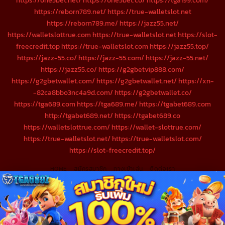
https://one5bet.net/
https://one5bet.co/
https://tga199.com/
https://reborn789.net/
https://true-walletslot.net
https://reborn789.me/
https://jazz55.net/
https://walletslottrue.com
https://true-walletslot.net
https://slot-
freecredit.top
https://true-walletslot.com
https://jazz55.top/
https://jazz-55.co/
https://jazz-55.com/
https://jazz-55.net/
https://jazz55.co/
https://g2gbetvip888.com/
https://g2gbetwallet.com/
https://g2gbetwallet.net/
https://xn-
-82ca8bbo3nc4a9d.com/
https://g2gbetwallet.co/
https://tga689.com
https://tga689.me/
https://tgabet689.com
http://tgabet689.net/
https://tgabet689.co
https://walletslottrue.com/
https://wallet-slottrue.com/
https://true-walletslot.net/
https://true-walletslot.com/
https://slot-freecredit.top/
HOME
สมัครสมาชิก
ทางเข้าเล่น
ติดต่อเรา
Copyright 2026 ©
tgabet689.net