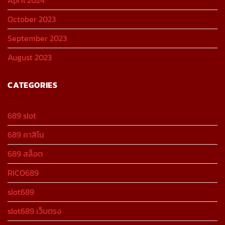
April 2024
October 2023
September 2023
August 2023
CATEGORIES
689 slot
689 คาสิโน
689 สล็อต
RICO689
slot689
slot689 เว็บตรง