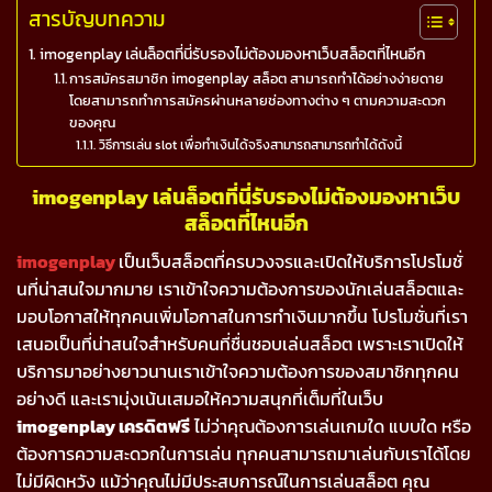
สารบัญบทความ
imogenplay เล่นล็อตที่นี่รับรองไม่ต้องมองหาเว็บสล็อตที่ไหนอีก
การสมัครสมาชิก imogenplay สล็อต สามารถทำได้อย่างง่ายดาย
โดยสามารถทำการสมัครผ่านหลายช่องทางต่าง ๆ ตามความสะดวก
ของคุณ
วิธีการเล่น slot เพื่อทำเงินได้จริงสามารถสามารถทำได้ดังนี้
imogenplay เล่นล็อตที่นี่รับรองไม่ต้องมองหาเว็บ
สล็อตที่ไหนอีก
imogenplay
เป็นเว็บสล็อตที่ครบวงจรและเปิดให้บริการโปรโมชั่
นที่น่าสนใจมากมาย เราเข้าใจความต้องการของนักเล่นสล็อตและ
มอบโอกาสให้ทุกคนเพิ่มโอกาสในการทำเงินมากขึ้น โปรโมชั่นที่เรา
เสนอเป็นที่น่าสนใจสำหรับคนที่ชื่นชอบเล่นสล็อต เพราะเราเปิดให้
บริการมาอย่างยาวนานเราเข้าใจความต้องการของสมาชิกทุกคน
อย่างดี และเรามุ่งเน้นเสมอให้ความสนุกที่เต็มที่ในเว็บ
imogenplay
เครดิตฟรี
ไม่ว่าคุณต้องการเล่นเกมใด แบบใด หรือ
ต้องการความสะดวกในการเล่น ทุกคนสามารถมาเล่นกับเราได้โดย
ไม่มีผิดหวัง แม้ว่าคุณไม่มีประสบการณ์ในการเล่นสล็อต คุณ