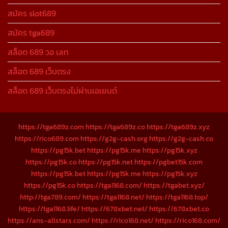
สมัคร slot689
สมัคร tga689
สล็อต 689 วอ เลท
สล็อต 689 เว็บตรง
สล็อต 689 เว็บตรงไม่ผ่านเอเยนต์
https://tga689z.com
https://tga689z.co
https://tga689z.xyz
https://rico689.com
https://g2g-cash.org
https://g2g-cash.co
https://pg15k.bet
https://pg15k.me
https://pg15k.xyz
https://pg15k.co
https://pg15k.net
https://pgbet15k.com
https://pg15k.bet
https://pg15k.me
https://pg15k.xyz
https://pg15k.co
https://tga1168.com/
https://tgabet.xyz/
http://tga789.com/
https://tga1168.net/
https://tga1168.top/
https://tga1168.life/
https://678xbet.net/
https://678xbet.co
https://ans-allstars.com/
https://rico168.net/
https://rico168.com/