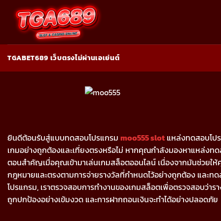
Skip
to
content
TGABET689 เว็บตรงไม่ผ่านเอเย่นต์
ยินดีต้อนรับสู่แบบทดสอบโปรแกรม
moo555 slot
แหล่งทดสอบโปรแกร
เกมอย่างถูกต้องและเที่ยงตรงหรือไม่ หากคุณกำลังมองหาแหล่งทดส
ตอนสำคัญเมื่อคุณเข้ามาเล่นเกมสล็อตออนไลน์ เนื่องจากมันช่วยให้
กฎหมายและตรงตามการจ่ายรางวัลที่กำหนดไว้อย่างถูกต้อง และ
โปรแกรม, เราตรวจสอบการทำงานของเกมสล็อตเพื่อตรวจสอบว่ารางวัล
ถูกปกป้องอย่างเข้มงวด และการฝากถอนเงินจะทำได้อย่างปลอดภัย