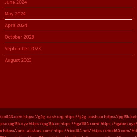
June 2024
May 2024
April 2024
October 2023
September 2023
August 2023
rico689.com
https://g2g-cash.org
https://g2g-cash.co
https://pg15k.bet
tps://pg15k.xyz
https://pg15k.co
https://tga1168.com/
https://tgabet.xyz
co
https://ans-allstars.com/
https://rico168.net/
https://rico168.com/
ht