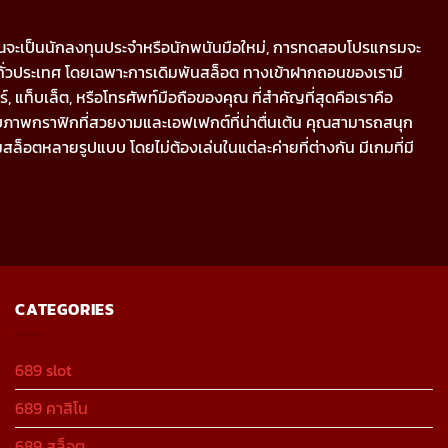
่าคุณจะเป็นนักลงทุนประจำหรือนักพนันมือใหม่, การทดสอบโปรแกรมจะ
ันทั่วประเทศ โดยเฉพาะการเดิมพันสล็อต ทางเข้าฝากถอนของเรามี
็บเล็ต, หรือโทรศัพท์มือถือของคุณ ที่สำคัญที่สุดคือเราคือ
บภาพกราฟิกที่สวยงามและเอฟเฟกต์ที่น่าตื่นเต้น คุณสามารถสนุก
อตหลายรูปแบบ โดยไม่ต้องเล่นในแต่ละค่ายที่ต่างกัน มีเกมที่มี
CATEGORIES
689 slot
689 คาสิโน
689 สล็อต