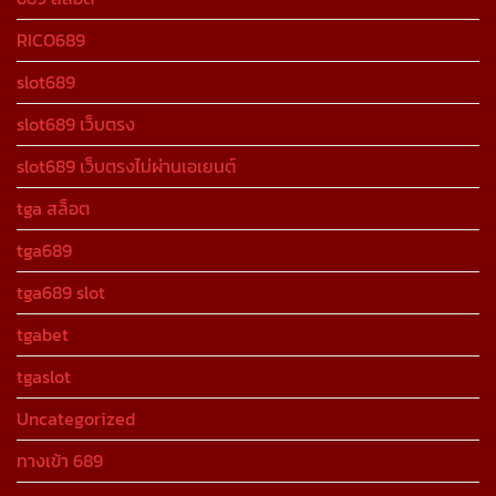
RICO689
slot689
slot689 เว็บตรง
slot689 เว็บตรงไม่ผ่านเอเยนต์
tga สล็อต
tga689
tga689 slot
tgabet
tgaslot
Uncategorized
ทางเข้า 689