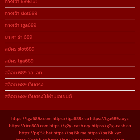
ทางเข้า 689slot
ทางเข้า slot689
ทางเข้า tga689
บา คา ร่า 689
สมัคร slot689
สมัคร tga689
สล็อต 689 วอ เลท
สล็อต 689 เว็บตรง
สล็อต 689 เว็บตรงไม่ผ่านเอเยนต์
https://tga689z.com
https://tga689z.co
https://tga689z.xyz
https://rico689.com
https://g2g-cash.org
https://g2g-cash.co
https://pg15k.bet
https://pg15k.me
https://pg15k.xyz