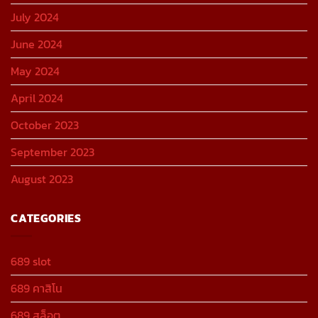
July 2024
June 2024
May 2024
April 2024
October 2023
September 2023
August 2023
CATEGORIES
689 slot
689 คาสิโน
689 สล็อต