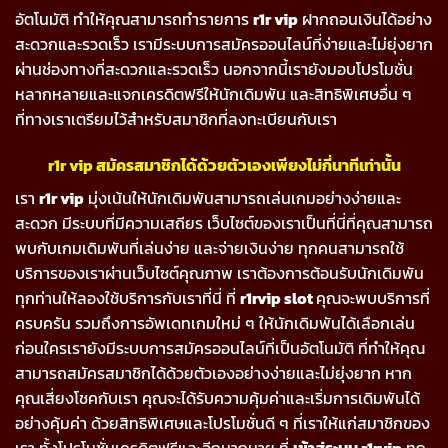
อัตโนมัติ ทำให้คุณสามารถทำรายการ
r1r vip
ฝากถอนเงินได้อย่าง
สะดวกและรวดเร็ว เรามีระบบการสมัครออนไลน์ที่ง่ายและไม่ยุ่งยาก
ผ่านช่องทางที่สะดวกและรวดเร็ว นอกจากนี้เรายังมอบโปรโมชั่น
หลากหลายและแจกเครดิตฟรีให้นักเดิมพัน และสิทธิพิเศษอื่น ๆ
ที่ทางเราเตรียมไว้สำหรับสมาชิกที่ลงทะเบียนกับเรา
r1r vip สมัครสมาชิกได้ด้วยตัวเองเพียงไม่กี่นาทีเท่านั้น
เรา
r1r vip
มุ่งเน้นให้นักเดิมพันสามารถเล่นเกมอย่างง่ายและ
สะดวก มีระบบที่มีความเสถียร เว็บไซต์ของเราเป็นที่นี่ที่คุณสามารถ
พบกับเกมเดิมพันที่เล่นง่าย และจ่ายเงินง่าย ทุกคนสามารถใช้
บริการของเราผ่านเว็บไซต์คุณภาพ เราต้องการต้อนรับนักเดิมพัน
ทุกท่านให้ลองใช้บริการกับเราที่นี่ ที่
r1rvip slot
คุณจะพบบริการที่
ครบครัน รวมถึงการอัพเดทเกมใหม่ ๆ ให้นักเดิมพันได้เลือกเล่น
ก่อนใครเรายังมีระบบการสมัครออนไลน์ที่เป็นอัตโนมัติ ที่ทำให้คุณ
สามารถสมัครสมาชิกได้ด้วยตัวเองอย่างง่ายและไม่ยุ่งยาก หาก
คุณเสี่ยงโชคกับเรา คุณจะได้รับความคุ้มค่าและเริ่มการเดิมพันได้
อย่างคุ้มค่า ด้วยสิทธิพิเศษและโปรโมชั่นดี ๆ ที่เราให้แก่สมาชิกของ
เรา ทั้งโปรโมชั่นเครดิตฟรีและอีกมากมาย ที่
เข้าสู่ระบบ
r1rvip
ทุก