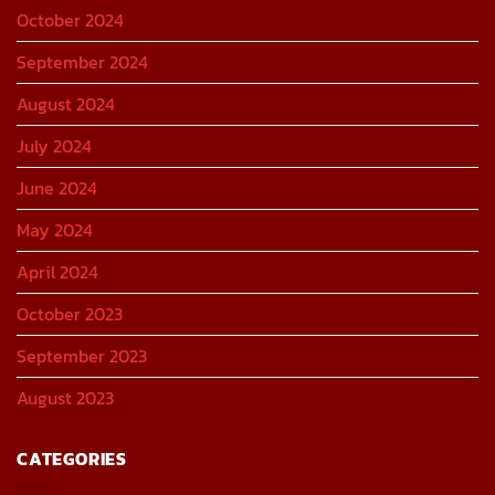
October 2024
September 2024
August 2024
July 2024
June 2024
May 2024
April 2024
October 2023
September 2023
August 2023
CATEGORIES