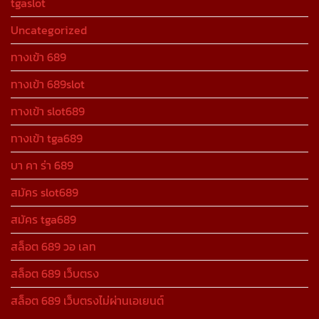
tgaslot
Uncategorized
ทางเข้า 689
ทางเข้า 689slot
ทางเข้า slot689
ทางเข้า tga689
บา คา ร่า 689
สมัคร slot689
สมัคร tga689
สล็อต 689 วอ เลท
สล็อต 689 เว็บตรง
สล็อต 689 เว็บตรงไม่ผ่านเอเยนต์