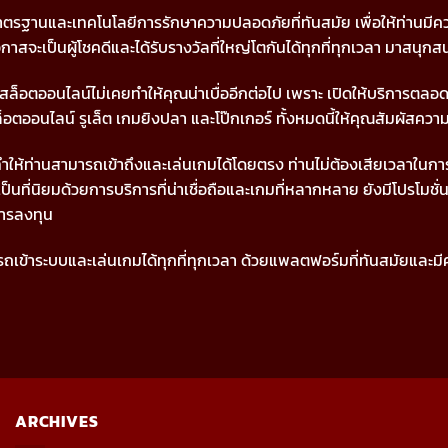
ฐานและเทคโนโลยีการรักษาความปลอดภัยที่ทันสมัย เพื่อให้ท่านมีความ
สจะเป็นผู้โชคดีและได้รับรางวัลที่ใหญ่โตกันได้ทุกที่ทุกเวลา มาสนุกสน
็อตออนไลน์ไม่เคยทำให้คุณน่าเบื่ออีกต่อไป เพราะ เปิดให้บริการตลอ
็อตออนไลน์ รูเล็ต เกมยิงปลา และโป๊กเกอร์ ทั้งหมดนี้ให้คุณสัมผัสคว
ตัวแทน ทำให้ท่านสามารถเข้าถึงและเล่นเกมได้โดยตรง ท่านไม่ต้องเสียเ
จะเป็นที่นิยมด้วยการบริการที่น่าเชื่อถือและเกมที่หลากหลาย ยังมีโปรโม
การลงทุน
่านสามารถเข้าระบบและเล่นเกมได้ทุกที่ทุกเวลา ด้วยแพลตฟอร์มที่ทันสมัย
ARCHIVES