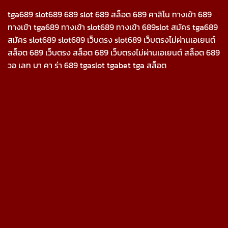
tga689 slot689 689 slot 689 สล็อต 689 คาสิโน ทางเข้า 689
ทางเข้า tga689 ทางเข้า slot689 ทางเข้า 689slot สมัคร tga689
สมัคร slot689 slot689 เว็บตรง slot689 เว็บตรงไม่ผ่านเอเยนต์
สล็อต 689 เว็บตรง สล็อต 689 เว็บตรงไม่ผ่านเอเยนต์ สล็อต 689
วอ เลท บา คา ร่า 689 tgaslot tgabet tga สล็อต