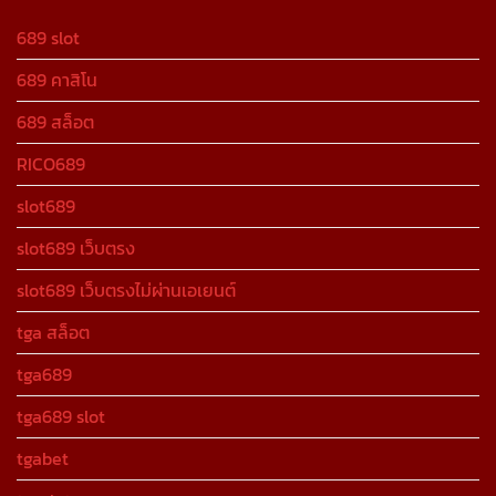
689 slot
689 คาสิโน
689 สล็อต
RICO689
slot689
slot689 เว็บตรง
slot689 เว็บตรงไม่ผ่านเอเยนต์
tga สล็อต
tga689
tga689 slot
tgabet