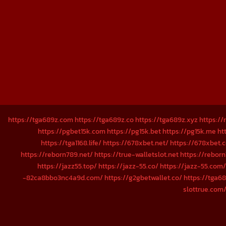
https://tga689z.com
https://tga689z.co
https://tga689z.xyz
https://
https://pgbet15k.com
https://pg15k.bet
https://pg15k.me
ht
https://tga1168.life/
https://678xbet.net/
https://678xbet.
https://reborn789.net/
https://true-walletslot.net
https://rebor
https://jazz55.top/
https://jazz-55.co/
https://jazz-55.com/
-82ca8bbo3nc4a9d.com/
https://g2gbetwallet.co/
https://tga6
slottrue.com