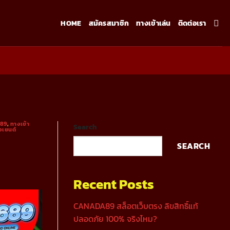
HOME
สมัครสมาชิก
ทางเข้าเล่น
ติดต่อเรา
689
,
ทางเข้า
Search
อเยนต์
SEARCH
Recent Posts
CANADA89 สล็อตเว็บตรง ลิขสิทธิ์แท้
ปลอดภัย 100% จริงไหม?