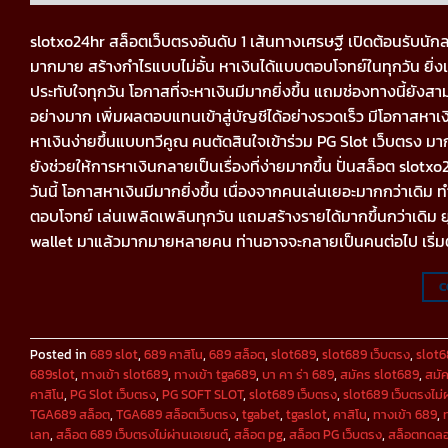
slotxo24hr สล็อตเว็บตรงอันดับ 1 เส้นทางเศรษฐี เปิดต้อนรับนักล
มากมาย สร้างกำไรแบบไม่อั้น หาเงินได้แบบตอบโจทย์ในทุกวัน ยิ่งเล
ประทับใจทุกวัน โอกาสที่จะหาเงินมีมากยิ่งขึ้น แถมช่องทางนี้ยัง
อย่างมาก เพิ่มผลตอบแทนเข้าสู่บัญชีได้อย่างรวดเร็ว มีโอกาสหาเงิ
หาเงินง่ายขึ้นแบบทวีคูณ คนตัดสินใจเข้าร่วม PG Slot เว็บตรง มาก
ยังช่วยให้การหาเงินกลายเป็นเรื่องที่ง่ายมากขึ้น ปั่นสล็อต slot
วันนี้ โอกาสหาเงินมีมากยิ่งขึ้น เนื่องจากคนเล่นเยอะมากกว่าเดิม ท
ตอบโจทย์ เล่นเพลิดเพลินทุกวัน แถมสร้างรายได้มากขึ้นกว่าเดิม 
wallet มาแล้วมากมายหลายคน ท่านอาจจะกลายเป็นคนต่อไป เริ่มต้นก
C
Posted in
689 slot
,
689 คาสิโน
,
689 สล็อต
,
slot689
,
slot689 เว็บตรง
,
slot6
689slot
,
ทางเข้า slot689
,
ทางเข้า tga689
,
บา คา ร่า 689
,
สมัคร slot689
,
สมั
คาสิโน
,
PG Slot เว็บตรง
,
PG SOFT SLOT
,
slot689 เว็บตรง
,
slot689 เว็บตรงไม่
TGA689 สล็อต
,
TGA689 สล็อตเว็บตรง
,
tgabet
,
tgaslot
,
คาสิโน
,
ทางเข้า 689
,
เลท
,
สล็อต 689 เว็บตรงไม่ผ่านเอเยนต์
,
สล็อต pg
,
สล็อต PG เว็บตรง
,
สล็อตทดลอ