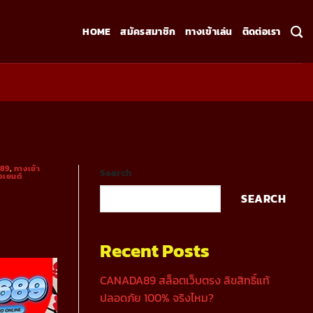
HOME
สมัครสมาชิก
ทางเข้าเล่น
ติดต่อเรา
689
,
ทางเข้า
Search
อเยนต์
SEARCH
Recent Posts
CANADA89 สล็อตเว็บตรง ลิขสิทธิ์แท้
ปลอดภัย 100% จริงไหม?