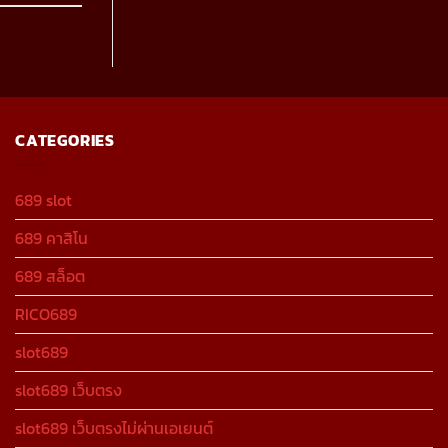
CATEGORIES
689 slot
689 คาสิโน
689 สล็อต
RICO689
slot689
slot689 เว็บตรง
slot689 เว็บตรงไม่ผ่านเอเยนต์