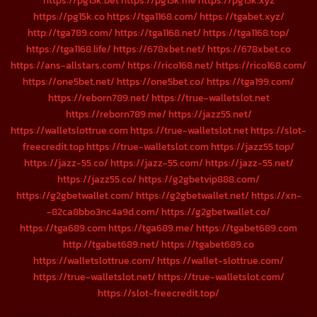
https://pg15k.bet
https://pg15k.me
https://pg15k.xyz
https://pg15k.co
https://tga1168.com/
https://tgabet.xyz/
http://tga789.com/
https://tga1168.net/
https://tga1168.top/
https://tga1168.life/
https://678xbet.net/
https://678xbet.co
https://ans-allstars.com/
https://rico168.net/
https://rico168.com/
https://one5bet.net/
https://one5bet.co/
https://tga199.com/
https://reborn789.net/
https://true-walletslot.net
https://reborn789.me/
https://jazz55.net/
https://walletslottrue.com
https://true-walletslot.net
https://slot-
freecredit.top
https://true-walletslot.com
https://jazz55.top/
https://jazz-55.co/
https://jazz-55.com/
https://jazz-55.net/
https://jazz55.co/
https://g2gbetvip888.com/
https://g2gbetwallet.com/
https://g2gbetwallet.net/
https://xn-
-82ca8bbo3nc4a9d.com/
https://g2gbetwallet.co/
https://tga689.com
https://tga689.me/
https://tgabet689.com
http://tgabet689.net/
https://tgabet689.co
https://walletslottrue.com/
https://wallet-slottrue.com/
https://true-walletslot.net/
https://true-walletslot.com/
https://slot-freecredit.top/