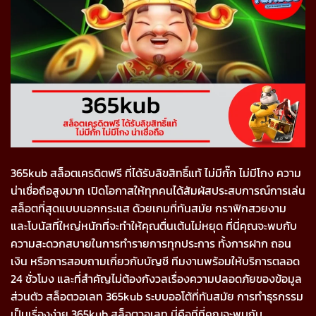
365kub สล็อตเครดิตฟรี ที่ได้รับลิขสิทธิ์แท้ ไม่มีกั๊ก ไม่มีโกง ความ
น่าเชื่อถือสูงมาก เปิดโอกาสให้ทุกคนได้สัมผัสประสบการณ์การเล่น
สล็อตที่สุดแบบนอกกระแส ด้วยเกมที่ทันสมัย กราฟิกสวยงาม
และโบนัสที่ใหญ่หนักที่จะทำให้คุณตื่นเต้นไม่หยุด ที่นี่คุณจะพบกับ
ความสะดวกสบายในการทำรายการทุกประการ ทั้งการฝาก ถอน
เงิน หรือการสอบถามเกี่ยวกับบัญชี ทีมงานพร้อมให้บริการตลอด
24 ชั่วโมง และที่สำคัญไม่ต้องกังวลเรื่องความปลอดภัยของข้อมูล
ส่วนตัว สล็อตวอเลท 365kub ระบบออโต้ที่ทันสมัย การทำธุรกรรม
เป็นเรื่องง่าย 365kub สล็อตวอเลท นี่คือที่ที่คุณจะพบกับ