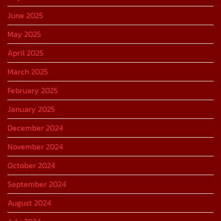
June 2025
May 2025
April 2025
March 2025
February 2025
January 2025
December 2024
November 2024
October 2024
September 2024
August 2024