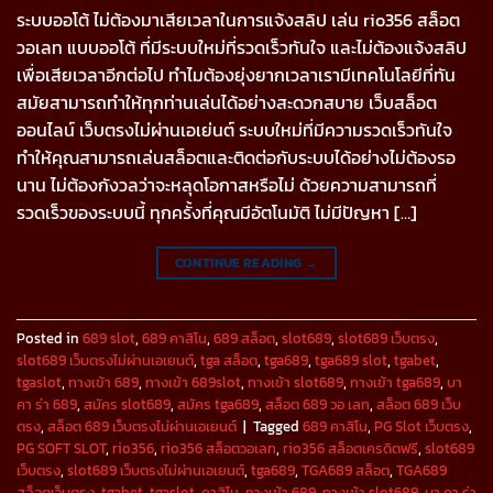
ระบบออโต้ ไม่ต้องมาเสียเวลาในการแจ้งสลิป เล่น rio356 สล็อต
วอเลท แบบออโต้ ที่มีระบบใหม่ที่รวดเร็วทันใจ และไม่ต้องแจ้งสลิป
เพื่อเสียเวลาอีกต่อไป ทำไมต้องยุ่งยากเวลาเรามีเทคโนโลยีที่ทัน
สมัยสามารถทำให้ทุกท่านเล่นได้อย่างสะดวกสบาย เว็บสล็อต
ออนไลน์ เว็บตรงไม่ผ่านเอเย่นต์ ระบบใหม่ที่มีความรวดเร็วทันใจ
ทำให้คุณสามารถเล่นสล็อตและติดต่อกับระบบได้อย่างไม่ต้องรอ
นาน ไม่ต้องกังวลว่าจะหลุดโอกาสหรือไม่ ด้วยความสามารถที่
รวดเร็วของระบบนี้ ทุกครั้งที่คุณมีอัตโนมัติ ไม่มีปัญหา […]
CONTINUE READING
→
Posted in
689 slot
,
689 คาสิโน
,
689 สล็อต
,
slot689
,
slot689 เว็บตรง
,
slot689 เว็บตรงไม่ผ่านเอเยนต์
,
tga สล็อต
,
tga689
,
tga689 slot
,
tgabet
,
tgaslot
,
ทางเข้า 689
,
ทางเข้า 689slot
,
ทางเข้า slot689
,
ทางเข้า tga689
,
บา
คา ร่า 689
,
สมัคร slot689
,
สมัคร tga689
,
สล็อต 689 วอ เลท
,
สล็อต 689 เว็บ
ตรง
,
สล็อต 689 เว็บตรงไม่ผ่านเอเยนต์
|
Tagged
689 คาสิโน
,
PG Slot เว็บตรง
,
PG SOFT SLOT
,
rio356
,
rio356 สล็อตวอเลท
,
rio356 สล็อตเครดิตฟรี
,
slot689
เว็บตรง
,
slot689 เว็บตรงไม่ผ่านเอเยนต์
,
tga689
,
TGA689 สล็อต
,
TGA689
สล็อตเว็บตรง
,
tgabet
,
tgaslot
,
คาสิโน
,
ทางเข้า 689
,
ทางเข้า slot689
,
บา คา ร่า