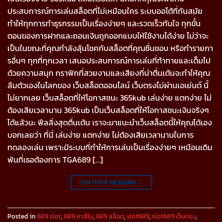
ประสบการณ์การเล่นสล็อตที่ไม่เหมือนใคร ระบบออโต้ที่ทันสมัย
ทำให้ทุกการทำธุรกรรมเป็นเรื่องง่ายๆ และรวดเร็วทันใจ ทุกขั้น
ตอนของการฝากและถอนเงินถูกออกแบบให้ใช้งานได้ง่าย ไม่ว่าจะ
เป็นในขณะที่คุณกำลังลุ้นโชคกับสล็อตที่คุณชื่นชอบ หรือทำรายกา
รอื่นๆ ทุกที่ทุกเวลา เสนอประสบการณ์การเล่นที่ท้าทายและเต็มไป
ด้วยความสนุก กราฟิกที่สวยงามและเสียงที่น่าตื่นเต้นจะทำให้คุณ
ลืมตัวเองในโลกของ เว็บสล็อตออนไลน์ เว็บตรงไม่ผ่านเอเย่นต์ นี้
ไม่ยากเลย เว็บสล็อตที่ให้โอกาสชนะ 365kub เล่นง่าย แตกง่าย ไม่
ต้องเสียเวลานาน 365kub เป็นเว็บสล็อตที่ให้โอกาสชนะเงินจริงๆ
ได้แล้วนะ ฟีลลิ่งสุดตื่นเต้น เราจะมาแนะนำเว็บสล็อตนี้ให้คุณได้เอง
บอกเลยว่า ที่นี่ เล่นง่าย แตกง่าย ไม่ต้องเสียเวลานานในการ
ทดลองเล่น เพราะมีระบบที่ทำให้การเล่นเป็นเรื่องง่ายๆ เหมือนเดิม
พันที่เธอต้องการ TGA689 […]
CONTINUE READING
→
Posted in
689 slot
,
689 คาสิโน
,
689 สล็อต
,
slot689
,
slot689 เว็บตรง
,