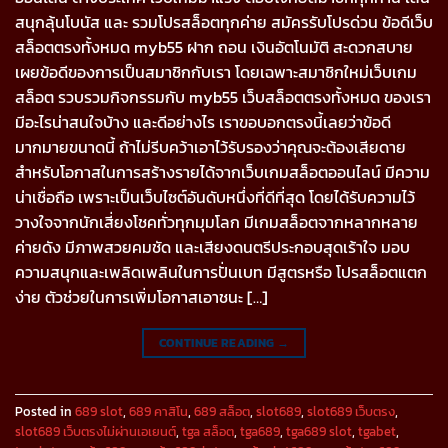
สนุกลุ้นโบนัส และ รวมโปรสล็อตทุกค่าย สมัครรับโปรด่วน ข้อดีเว็บ
สล็อตตรงทั้งหมด myb55 ฝาก ถอน เงินอัตโนมัติ สะดวกสบาย
เผยข้อดีของการเป็นสมาชิกกับเรา โดยเฉพาะสมาชิกใหม่เว็บเกม
สล็อต รวบรวมกิจกรรมกับ myb55 เว็บสล็อตตรงทั้งหมด ของเรา
มีอะไรน่าสนใจบ้าง และดีอย่างไร เราขอบอกตรงนี้เลยว่าข้อดี
มากมายขนาดนี้ ถ้าไม่รีบคว้าเอาไว้รับรองว่าคุณจะต้องเสียดาย
สำหรับโอกาสในการสร้างรายได้จากเว็บเกมสล็อตออนไลน์ มีความ
น่าเชื่อถือ เพราะเป็นเว็บไซต์อันดับหนึ่งที่ดีที่สุด โดยได้รับความไว้
วางใจจากนักเสี่ยงโชคทั่วทุกมุมโลก มีเกมสล็อตจากหลากหลาย
ค่ายดัง มีภาพสวยคมชัด และเสียงดนตรีประกอบสุดเร้าใจ มอบ
ความสนุกและเพลิดเพลินในการปั่นเบท มีสูตรหรือ โปรสล็อตแตก
ง่าย ตัวช่วยในการเพิ่มโอกาสเอาชนะ […]
CONTINUE READING
→
Posted in
689 slot
,
689 คาสิโน
,
689 สล็อต
,
slot689
,
slot689 เว็บตรง
,
slot689 เว็บตรงไม่ผ่านเอเยนต์
,
tga สล็อต
,
tga689
,
tga689 slot
,
tgabet
,