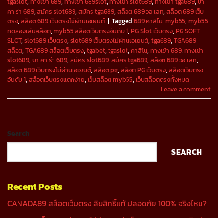
tgaslot
,
ทางเข้า 689
,
ทางเข้า 689slot
,
ทางเข้า slot689
,
ทางเข้า tga689
,
บา
คา ร่า 689
,
สมัคร slot689
,
สมัคร tga689
,
สล็อต 689 วอ เลท
,
สล็อต 689 เว็บ
ตรง
,
สล็อต 689 เว็บตรงไม่ผ่านเอเยนต์
|
Tagged
689 คาสิโน
,
myb55
,
myb55
ทดลองเล่นสล็อต
,
myb55 สล็อตเว็บตรงอันดับ 1
,
PG Slot เว็บตรง
,
PG SOFT
SLOT
,
slot689 เว็บตรง
,
slot689 เว็บตรงไม่ผ่านเอเยนต์
,
tga689
,
TGA689
สล็อต
,
TGA689 สล็อตเว็บตรง
,
tgabet
,
tgaslot
,
คาสิโน
,
ทางเข้า 689
,
ทางเข้า
slot689
,
บา คา ร่า 689
,
สมัคร slot689
,
สมัคร tga689
,
สล็อต 689 วอ เลท
,
สล็อต 689 เว็บตรงไม่ผ่านเอเยนต์
,
สล็อต pg
,
สล็อต PG เว็บตรง
,
สล็อตเว็บตรง
อันดับ 1
,
สล็อตเว็บตรงแตกง่าย
,
เว็บสล็อต myb55
,
เว็บสล็อตตรงทั้งหมด
Leave a comment
Search
SEARCH
Recent Posts
CANADA89 สล็อตเว็บตรง ลิขสิทธิ์แท้ ปลอดภัย 100% จริงไหม?