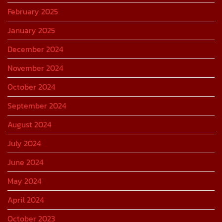
February 2025
January 2025
December 2024
November 2024
October 2024
September 2024
August 2024
July 2024
June 2024
May 2024
April 2024
October 2023