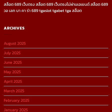
สล็อต 689 เว็บตรง สล็อต 689 เว็บตรงไม่ผ่านเอเยนต์ สล็อต 689
วอ เลท บา คา ร่า 689 tgaslot tgabet tga สล็อต
ARCHIVES
August 2025
July 2025
June 2025
May 2025
April 2025
March 2025
February 2025
January 2025