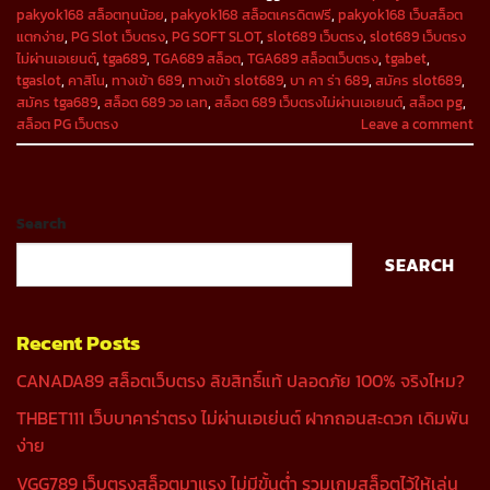
pakyok168 สล็อตทุนน้อย
,
pakyok168 สล็อตเครดิตฟรี
,
pakyok168 เว็บสล็อต
แตกง่าย
,
PG Slot เว็บตรง
,
PG SOFT SLOT
,
slot689 เว็บตรง
,
slot689 เว็บตรง
ไม่ผ่านเอเยนต์
,
tga689
,
TGA689 สล็อต
,
TGA689 สล็อตเว็บตรง
,
tgabet
,
tgaslot
,
คาสิโน
,
ทางเข้า 689
,
ทางเข้า slot689
,
บา คา ร่า 689
,
สมัคร slot689
,
สมัคร tga689
,
สล็อต 689 วอ เลท
,
สล็อต 689 เว็บตรงไม่ผ่านเอเยนต์
,
สล็อต pg
,
สล็อต PG เว็บตรง
Leave a comment
Search
SEARCH
Recent Posts
CANADA89 สล็อตเว็บตรง ลิขสิทธิ์แท้ ปลอดภัย 100% จริงไหม?
THBET111 เว็บบาคาร่าตรง ไม่ผ่านเอเย่นต์ ฝากถอนสะดวก เดิมพัน
ง่าย
VGG789 เว็บตรงสล็อตมาแรง ไม่มีขั้นต่ำ รวมเกมสล็อตไว้ให้เล่น