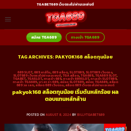
Skip
TGABET689 เว็บตรงไม่ผ่านเอเย่นต์
to
content
สมัคร TGA689
ทางเข้า TGA689
TAG ARCHIVES:
PAKYOK168 สล็อตทุนน้อย
689 SLOT
,
689 คาสิโน
,
689 สล็อต
,
SLOT689
,
SLOT689 เว็บตรง
,
SLOT689 เว็บตรงไม่ผ่านเอเยนต์
,
TGA สล็อต
,
TGA689
,
TGA689 SLOT
,
TGABET
,
TGASLOT
,
ทางเข้า 689
,
ทางเข้า 689SLOT
,
ทางเข้า SLOT689
,
ทางเข้า TGA689
,
บา คา ร่า 689
,
สมัคร SLOT689
,
สมัคร TGA689
,
สล็อต
689 วอ เลท
,
สล็อต 689 เว็บตรง
,
สล็อต 689 เว็บตรงไม่ผ่านเอเยนต์
pakyok168 สล็อตทุนน้อย เริ่มต้นหลักร้อย ผล
ตอบแทนหลักล้าน
POSTED ON
AUGUST 8, 2024
BY
BILLYTGABET689