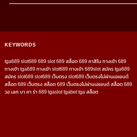
KEYWORDS
tga689 slot689 689 slot 689 สล็อต 689 คาสิโน ทางเข้า 689
ทางเข้า tga689 ทางเข้า slot689 ทางเข้า 689slot สมัคร tga689
สมัคร slot689 slot689 เว็บตรง slot689 เว็บตรงไม่ผ่านเอเยนต์
สล็อต 689 เว็บตรง สล็อต 689 เว็บตรงไม่ผ่านเอเยนต์ สล็อต 689
วอ เลท บา คา ร่า 689 tgaslot tgabet tga สล็อต