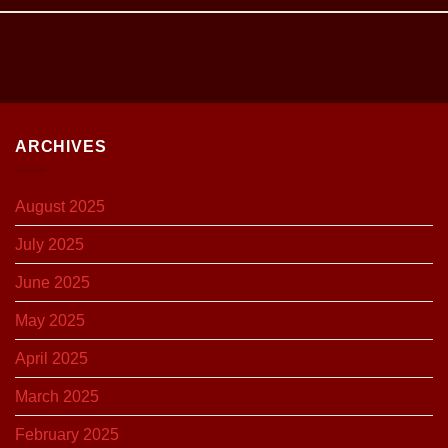
ARCHIVES
August 2025
July 2025
June 2025
May 2025
April 2025
March 2025
February 2025