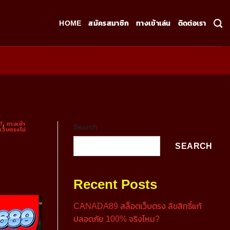
HOME
สมัครสมาชิก
ทางเข้าเล่น
ติดต่อเรา
T
,
ทางเข้า
Search
เว็บตรงไม่
SEARCH
Recent Posts
CANADA89 สล็อตเว็บตรง ลิขสิทธิ์แท้
ปลอดภัย 100% จริงไหม?