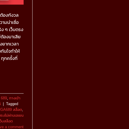
่ต้องกังวล
วามน่าเชื่อ
ริง ๆ เว็บตรง
่ต้องมาเสีย
ุ่งยากเวลา
วทันใจทำให้
กครั้งที่
า 689
,
ทางเข้า
์
|
Tagged
GA689 สล็อต
,
ตรงไม่ผ่านเอเยน
เว็บสล็อต
ve a comment