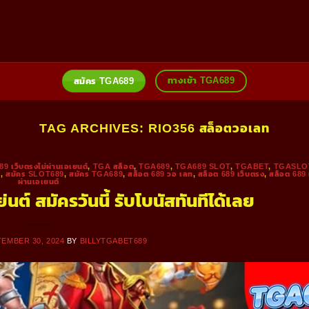
ทางเข้า TGA689
สมัคร TGA689
TAG ARCHIVES:
RIO356 สล็อตวอเลท
9 เว็บตรงไม่ผ่านเอเยนต์
,
TGA สล็อต
,
TGA689
,
TGA689 SLOT
,
TGABET
,
TGASLO
9
,
สมัคร SLOT689
,
สมัคร TGA689
,
สล็อต 689 วอ เลท
,
สล็อต 689 เว็บตรง
,
สล็อต 689 
ผ่านเอเยนต์
นต์ สมัครวันนี้ รับโบนัสทันทีได้เลย
EMBER 30, 2024
BY
BILLYTGABET689