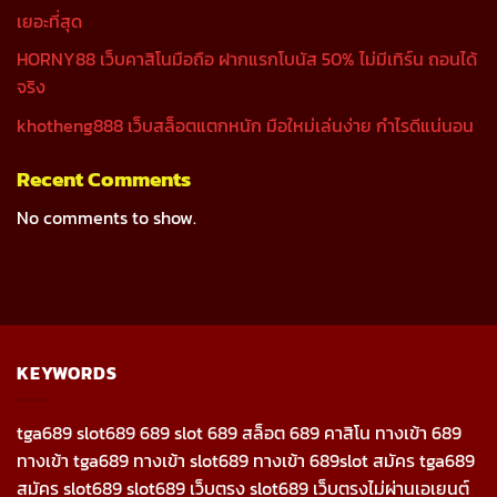
เยอะที่สุด
HORNY88 เว็บคาสิโนมือถือ ฝากแรกโบนัส 50% ไม่มีเทิร์น ถอนได้
จริง
khotheng888 เว็บสล็อตแตกหนัก มือใหม่เล่นง่าย กำไรดีแน่นอน
Recent Comments
No comments to show.
KEYWORDS
tga689 slot689 689 slot 689 สล็อต 689 คาสิโน ทางเข้า 689
ทางเข้า tga689 ทางเข้า slot689 ทางเข้า 689slot สมัคร tga689
สมัคร slot689 slot689 เว็บตรง slot689 เว็บตรงไม่ผ่านเอเยนต์