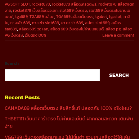
PG SOFT SLOT
,
rocket878
,
rocket878 สล็อตเครดิตฟรี
,
rocket878 สล็อตแตก
ง่าย
,
rocket878 เว็บสล็อตวอเลท
,
slot689 เว็บตรง
,
slot689 เว็บตรงไม่ผ่านเอ
เยนต์
,
tga689
,
TGA689 สล็อต
,
TGA689 สล็อตเว็บตรง
,
tgabet
,
tgaslot
,
คาสิ
โน
,
ทางเข้า 689
,
ทางเข้า slot689
,
บา คา ร่า 689
,
สมัคร slot689
,
สมัคร
tga689
,
สล็อต 689 วอ เลท
,
สล็อต 689 เว็บตรงไม่ผ่านเอเยนต์
,
สล็อต pg
,
สล็อต
PG เว็บตรง
,
เว็บตรง100%
Leave a comment
Search
SEARCH
Recent Posts
CANADA89 สล็อตเว็บตรง ลิขสิทธิ์แท้ ปลอดภัย 100% จริงไหม?
THBET111 เว็บบาคาร่าตรง ไม่ผ่านเอเย่นต์ ฝากถอนสะดวก เดิมพัน
ง่าย
VGG789 เว็บตรงสล็อตมาแรง ไม่มีขั้นต่ำ รวมเกมสล็อตไว้ให้เล่น