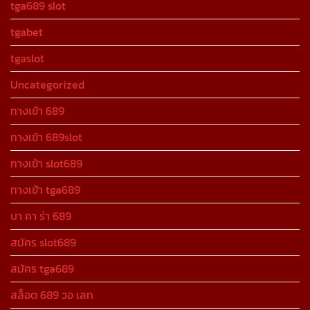
tga689 slot
tgabet
tgaslot
Uncategorized
ทางเข้า 689
ทางเข้า 689slot
ทางเข้า slot689
ทางเข้า tga689
บา คา ร่า 689
สมัคร slot689
สมัคร tga689
สล็อต 689 วอ เลท