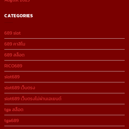
CATEGORIES
689 slot
689 คาสิโน
689 สล็อต
RICO689
slot689
slot689 เว็บตรง
slot689 เว็บตรงไม่ผ่านเอเยนต์
tga สล็อต
tga689