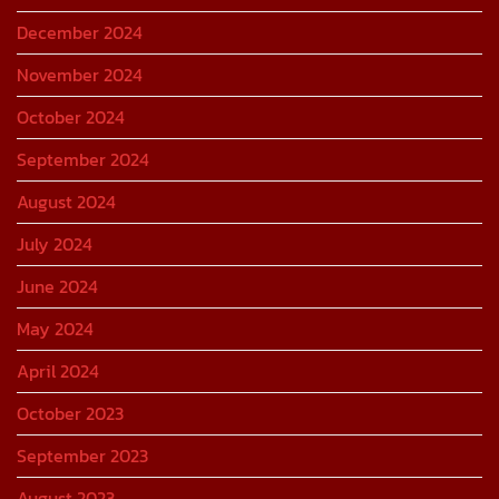
December 2024
November 2024
October 2024
September 2024
August 2024
July 2024
June 2024
May 2024
April 2024
October 2023
September 2023
August 2023