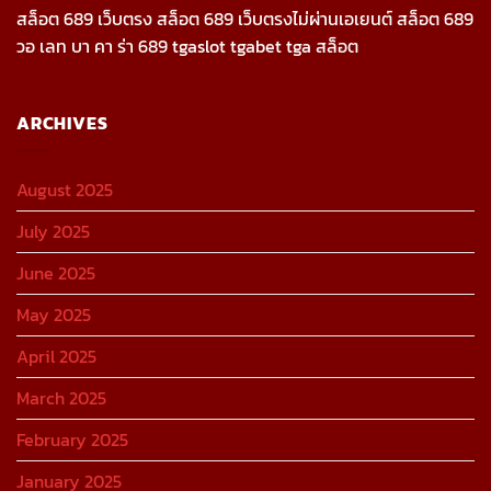
สล็อต 689 เว็บตรง สล็อต 689 เว็บตรงไม่ผ่านเอเยนต์ สล็อต 689
วอ เลท บา คา ร่า 689 tgaslot tgabet tga สล็อต
ARCHIVES
August 2025
July 2025
June 2025
May 2025
April 2025
March 2025
February 2025
January 2025