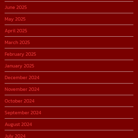
June 2025
May 2025
April 2025
March 2025
February 2025
January 2025
December 2024
November 2024
October 2024
September 2024
August 2024
July 2024