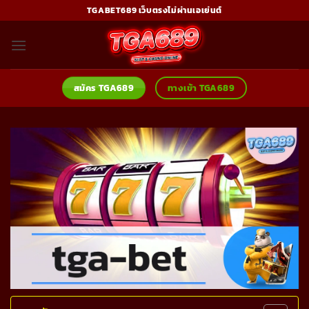
Skip
TGABET689 เว็บตรงไม่ผ่านเอเย่นต์
to
content
สมัคร TGA689
ทางเข้า TGA689