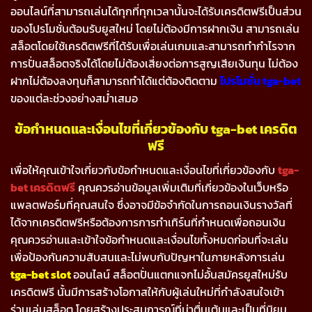
ออนไลน์ที่สามารถเล่นได้ทุกที่ทุกเวลานั้นจะได้รับเครดิตฟรีเป็นส่วน
ของโปรโมชั่นต้อนรับยูสใหม่ โดยไม่ต้องมีการฝากเงิน สามารถเล่น
สล็อตโดยใช้เครดิตฟรีที่ได้รับเพื่อเล่นเกมและสามารถทำกำไรจาก
การปั่นสล็อตจริงได้โดยไม่ต้องเสี่ยงต่อการสูญเสียเงินทุน ไม่ต้อง
ฝากไม่ต้องลงทุนก็สามารถทำได้แต่ต้องติดตาม
โปรโมชั่น
tga-bet
ของแต่ละช่วงอย่างสม่ำเสมอ
ข้อกำหนดและเงื่อนไขที่เกี่ยวข้องกับ
tga-bet เครดิต
ฟรี
เพื่อให้คุณเข้าใจเกี่ยวกับข้อกำหนดและเงื่อนไขที่เกี่ยวข้องกับ
tga-
bet เครดิตฟรี
คุณควรอ่านข้อมูลเพิ่มเติมที่เกี่ยวข้องในเว็บหรือ
แพลตฟอร์มที่คุณสนใจ ซึ่งอาจมีข้อจำกัดในการถอนเงินรางวัลที่
ได้จากเครดิตฟรีหรือต้องการการทำเทิร์นที่กำหนดเพื่อถอนเงิน
คุณควรอ่านและเข้าใจข้อกำหนดและเงื่อนไขทั้งหมดก่อนที่จะเล่น
เพื่อป้องกันความสับสนและไม่พบกับปัญหาในภายหลังการเล่น
tga-bet slot
ออนไลน์ สล็อตปั่นแตกแจกไม่อั้นสมัครยูสใหม่รับ
เครดิตฟรี นั้นมีการสร้างโอกาสให้กับผู้เล่นใหม่ที่กำลังสนใจเข้า
ร่วมเล่นสล็อต โดยสร้างประสบการณ์ที่น่าตื่นเต้นและเป็นที่นิยม