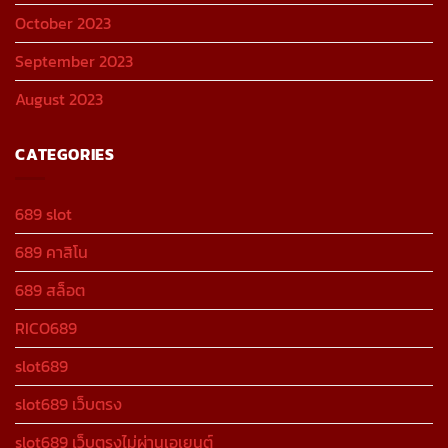
October 2023
September 2023
August 2023
CATEGORIES
689 slot
689 คาสิโน
689 สล็อต
RICO689
slot689
slot689 เว็บตรง
slot689 เว็บตรงไม่ผ่านเอเยนต์