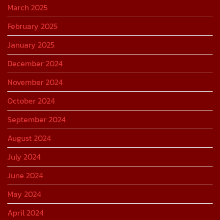
March 2025
February 2025
January 2025
December 2024
November 2024
October 2024
September 2024
August 2024
July 2024
June 2024
May 2024
April 2024