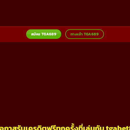
สมัคร TGA689
ทางเข้า TGA689
โอกาสรับเครดิตฟรีทุกครั้งที่เล่นกับ tgabe