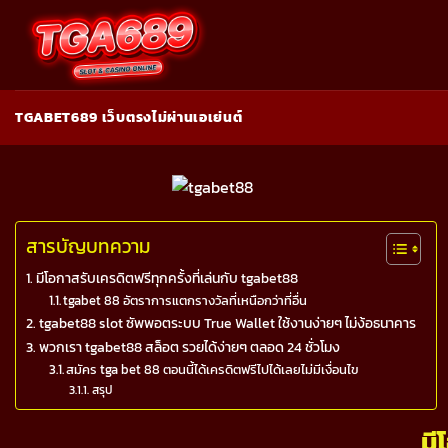
Skip
to
content
TGABET689 เว็บตรงไม่ผ่านเอเย่นต์
สารบัญบทความ
มีโอกาสรับเครดิตฟรีทุกครั้งที่เล่นกับ tgabet88
tgabet 88 อัตราการแตกรางวัลที่เหนือกว่าที่อื่น
tgabet88 slot ซัพพอตระบบ True Wallet ใช้งานง่ายๆ ไม่ง้อธนาคาร
พวกเรา tgabet88 สล็อต รวยได้ง่ายๆ ตลอด 24 ชั่วโมง
สมัคร tga bet 88 ตอนนี้ได้เครดิตฟรีไปได้เลยไม่มีเงื่อนไข
สรุป
มี