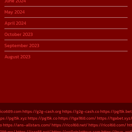
June 2024
May 2024
April 2024
October 2023
September 2023
August 2023
rico689.com
https://g2g-cash.org
https://g2g-cash.co
https://pg15k.bet
tps://pg15k.xyz
https://pg15k.co
https://tga1168.com/
https://tgabet.xyz
co
https://ans-allstars.com/
https://rico168.net/
https://rico168.com/
ht
n789.me/
https://jazz55.net/
https://walletslottrue.com
https://true-wal