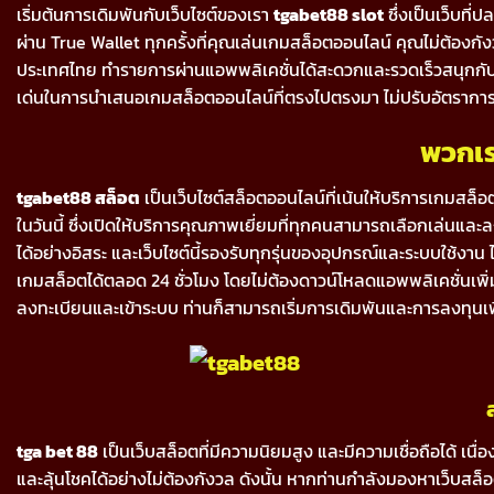
เริ่มต้นการเดิมพันกับเว็บไซต์ของเรา
tgabet88 slot
ซึ่งเป็นเว็บที
ผ่าน True Wallet ทุกครั้งที่คุณเล่นเกมสล็อตออนไลน์ คุณไม่ต้องก
ประเทศไทย ทำรายการผ่านแอพพลิเคชั่นได้สะดวกและรวดเร็วสนุกกับป
เด่นในการนำเสนอเกมสล็อตออนไลน์ที่ตรงไปตรงมา ไม่ปรับอัตราการแ
พวกเร
tgabet88
สล็อต
เป็นเว็บไซต์สล็อตออนไลน์ที่เน้นให้บริการเกมสล็อ
ในวันนี้ ซึ่งเปิดให้บริการคุณภาพเยี่ยมที่ทุกคนสามารถเลือกเล่นและลง
ได้อย่างอิสระ และเว็บไซต์นี้รองรับทุกรุ่นของอุปกรณ์และระบบใช้งาน ไ
เกมสล็อตได้ตลอด 24 ชั่วโมง โดยไม่ต้องดาวน์โหลดแอพพลิเคชั่นเพิ่
ลงทะเบียนและเข้าระบบ ท่านก็สามารถเริ่มการเดิมพันและการลงทุนเพื่
tga bet 88
เป็นเว็บสล็อตที่มีความนิยมสูง และมีความเชื่อถือได้ เ
และลุ้นโชคได้อย่างไม่ต้องกังวล ดังนั้น หากท่านกำลังมองหาเว็บสล