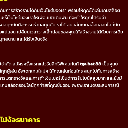
ุกกับการสร้างรายได้กับเว็บไซต์ของเรา พร้อมให้คุณได้เล่นเกมสล็อต
เว็บไซต์ของเราให้เพื่อนเข้าเดิมพัน ที่จะทำให้คุณได้รับค่า
ามารถสนุกกับกิจกรรมร่วมสนุกกับเราได้เลย เล่นเกมสล็อตออนไลน์กับ
งแน่นอน เปลี่ยนเวลาว่างเล็กน้อยของคุณให้สร้างรายได้ด้วยการเดิม
นุกสนาน และได้รับเงินจริง
ม่จำกัด สมัครครั้งแรกแล้วรับสิทธิพิเศษทันที
tga bet 88
เป็นศูนย์
ห้ทุกผู้เล่น อัพเดทเกมใหม่ๆ ให้คุณเล่นก่อนใคร สนุกไปกับการสร้าง
ราการแตกรางวัลและการทำเงินเปอร์เซ็นต์การรับโบนัสสูงมาก และยังมี
ับเกมสล็อตออนไลน์ทุกค่ายที่คุณชื่นชอบ เพราะเราเปิดประสบการณ์
ไม่ง้อธนาคาร