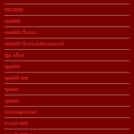
RICO689
slot689
slot689 เว็บตรง
slot689 เว็บตรงไม่ผ่านเอเยนต์
tga สล็อต
tga689
tga689 slot
tgabet
tgaslot
Uncategorized
ทางเข้า 689