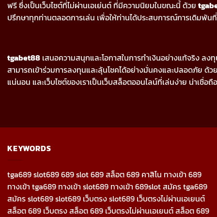
ฟรี ซึ่งเป็นเว็บไซต์ที่ไม่ผ่านเอเย่นต์ ที่มีความนิยมในขณะนี้ ด้วย
tgab
ปรึกษาทุกท่านตลอดการเล่น เพื่อให้ท่านได้ประสบการณ์การเดิมพันที่ด
tgabet88
เสนอความสนุกและโอกาสในการทำเงินอย่างแท้จริง ลงทุนและ
สามารถเข้าร่วมการลงทุนและลุ้นโชคได้อย่างมั่นคงและปลอดภัย ด้ว
แน่นอน และเว็บไซต์ของเราเป็นเว็บสล็อตออนไลน์ที่เล่นง่าย น่าเชื่อถือ
KEYWORDS
tga689 slot689 689 slot 689 สล็อต 689 คาสิโน ทางเข้า 689
ทางเข้า tga689 ทางเข้า slot689 ทางเข้า 689slot สมัคร tga689
สมัคร slot689 slot689 เว็บตรง slot689 เว็บตรงไม่ผ่านเอเยนต์
สล็อต 689 เว็บตรง สล็อต 689 เว็บตรงไม่ผ่านเอเยนต์ สล็อต 689