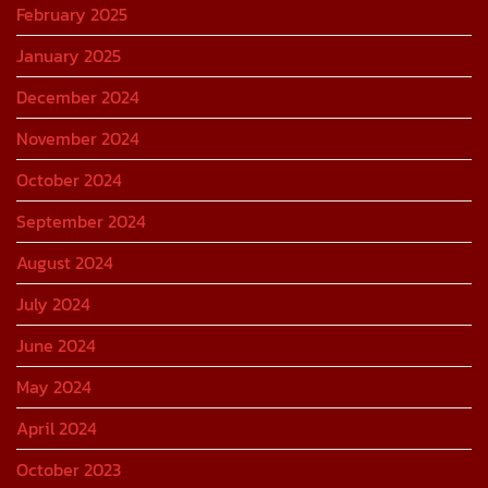
February 2025
January 2025
December 2024
November 2024
October 2024
September 2024
August 2024
July 2024
June 2024
May 2024
April 2024
October 2023