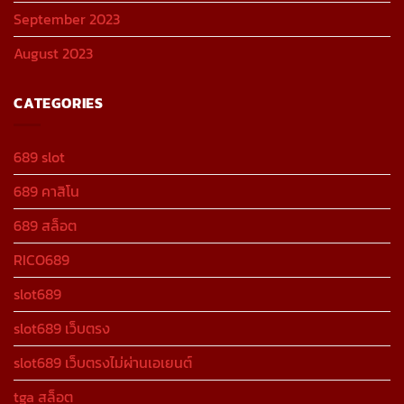
September 2023
August 2023
CATEGORIES
689 slot
689 คาสิโน
689 สล็อต
RICO689
slot689
slot689 เว็บตรง
slot689 เว็บตรงไม่ผ่านเอเยนต์
tga สล็อต