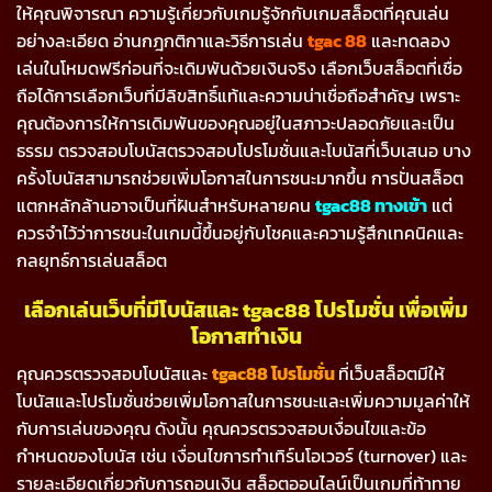
ให้คุณพิจารณา ความรู้เกี่ยวกับเกมรู้จักกับเกมสล็อตที่คุณเล่น
อย่างละเอียด อ่านกฎกติกาและวิธีการเล่น
tgac 88
และทดลอง
เล่นในโหมดฟรีก่อนที่จะเดิมพันด้วยเงินจริง เลือกเว็บสล็อตที่เชื่อ
ถือได้การเลือกเว็บที่มีลิขสิทธิ์แท้และความน่าเชื่อถือสำคัญ เพราะ
คุณต้องการให้การเดิมพันของคุณอยู่ในสภาวะปลอดภัยและเป็น
ธรรม ตรวจสอบโบนัสตรวจสอบโปรโมชั่นและโบนัสที่เว็บเสนอ บาง
ครั้งโบนัสสามารถช่วยเพิ่มโอกาสในการชนะมากขึ้น การปั่นสล็อต
แตกหลักล้านอาจเป็นที่ฝันสำหรับหลายคน
tgac88 ทางเข้า
แต่
ควรจำไว้ว่าการชนะในเกมนี้ขึ้นอยู่กับโชคและความรู้สึกเทคนิคและ
กลยุทธ์การเล่นสล็อต
เลือกเล่นเว็บที่มีโบนัสและ
tgac88 โปรโมชั่น เพื่อเพิ่ม
โอกาสทำเงิน
คุณควรตรวจสอบโบนัสและ
tgac88 โปรโมชั่น
ที่เว็บสล็อตมีให้
โบนัสและโปรโมชั่นช่วยเพิ่มโอกาสในการชนะและเพิ่มความมูลค่าให้
กับการเล่นของคุณ ดังนั้น คุณควรตรวจสอบเงื่อนไขและข้อ
กำหนดของโบนัส เช่น เงื่อนไขการทำเทิร์นโอเวอร์ (turnover) และ
รายละเอียดเกี่ยวกับการถอนเงิน สล็อตออนไลน์เป็นเกมที่ท้าทาย