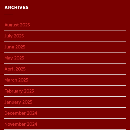
ARCHIVES
August 2025
July 2025
June 2025
May 2025
April 2025
March 2025
February 2025
January 2025
December 2024
November 2024