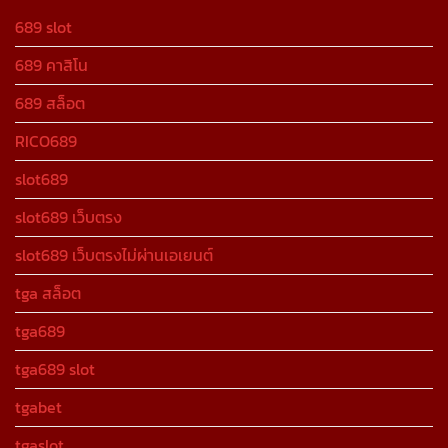
689 slot
689 คาสิโน
689 สล็อต
RICO689
slot689
slot689 เว็บตรง
slot689 เว็บตรงไม่ผ่านเอเยนต์
tga สล็อต
tga689
tga689 slot
tgabet
tgaslot