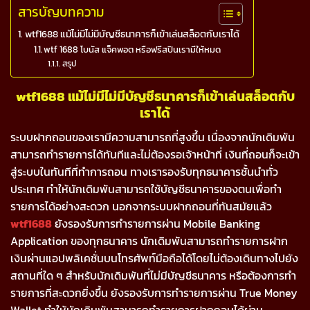
สารบัญบทความ
wtf1688 แม้ไม่มีไม่มีบัญชีธนาคารก็เข้าเล่นสล็อตกับเราได้
wtf 1688 โบนัส แจ็คพอต หรือฟรีสปินเรามีให้หมด
สรุป
wtf1688 แม้ไม่มีไม่มีบัญชีธนาคารก็เข้าเล่นสล็อตกับ
เราได้
ระบบฝากถอนของเรามีความสามารถที่สูงขึ้น เนื่องจากนักเดิมพัน
สามารถทำรายการได้ทันทีและไม่ต้องรอเจ้าหน้าที่ เงินที่ถอนก็จะเข้า
สู่ระบบในทันทีที่ทำการถอน ทางเรารองรับทุกธนาคารชั้นนำทั่ว
ประเทศ ทำให้นักเดิมพันสามารถใช้บัญชีธนาคารของตนเพื่อทำ
รายการได้อย่างสะดวก นอกจากระบบฝากถอนที่ทันสมัยแล้ว
wtf1688
ยังรองรับการทำรายการผ่าน Mobile Banking
Application ของทุกธนาคาร นักเดิมพันสามารถทำรายการฝาก
เงินผ่านแอปพลิเคชั่นบนโทรศัพท์มือถือได้โดยไม่ต้องเดินทางไปยัง
สถานที่ใด ๆ สำหรับนักเดิมพันที่ไม่มีบัญชีธนาคาร หรือต้องการทำ
รายการที่สะดวกยิ่งขึ้น ยังรองรับการทำรายการผ่าน True Money
Wallet ทำให้นักเดิมพันสามารถทำรายการฝากถอนได้ผ่าน