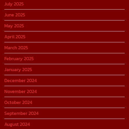
July 2025
June 2025
May 2025
April 2025
March 2025
February 2025
January 2025
December 2024
November 2024
October 2024
September 2024
August 2024