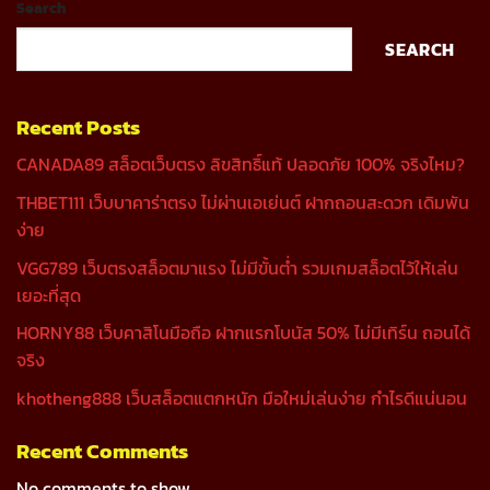
Search
SEARCH
Recent Posts
CANADA89 สล็อตเว็บตรง ลิขสิทธิ์แท้ ปลอดภัย 100% จริงไหม?
THBET111 เว็บบาคาร่าตรง ไม่ผ่านเอเย่นต์ ฝากถอนสะดวก เดิมพัน
ง่าย
VGG789 เว็บตรงสล็อตมาแรง ไม่มีขั้นต่ำ รวมเกมสล็อตไว้ให้เล่น
เยอะที่สุด
HORNY88 เว็บคาสิโนมือถือ ฝากแรกโบนัส 50% ไม่มีเทิร์น ถอนได้
จริง
khotheng888 เว็บสล็อตแตกหนัก มือใหม่เล่นง่าย กำไรดีแน่นอน
Recent Comments
No comments to show.