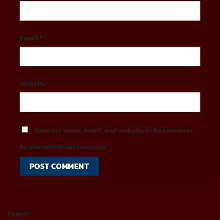
Email
*
Website
Save my name, email, and website in this browser
for the next time I comment.
Search