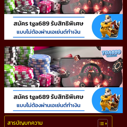
สารบัญบทความ