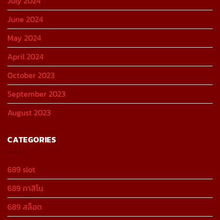
July 2024
June 2024
May 2024
April 2024
October 2023
September 2023
August 2023
CATEGORIES
689 slot
689 คาสิโน
689 สล็อต