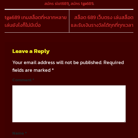
สมัคร slot689
,
สมัคร tga689
.
tga689 เกมสล็อตที่หลากหลาย
สล็อต 689 เว็บตรง เล่นสล็อต
เล่นยังไงก็ไม่มีเบื่อ
และรับเงินรางวัลได้ทุกที่ทุกเวลา
Leave a Reply
Your email address will not be published.
Required
fields are marked
*
Comment
*
Name
*