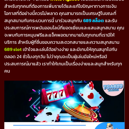
สำหรับทุกคนที่ต้องการเพิ่มรายได้และแก้ไขปัญหาทางการเงิน
โอกาสที่ดีอย่างนี้ควรไม่พลาด คุณสามารถเป็นเศรษฐีในขณะที่
สนุกสนานกับกระบวนการนี้ มาร่วมสนุกกับ
689 สล็อต
และรับ
ประสบการณ์การพนันออนไลน์ที่ยอดเยี่ยมและแสนสนุกสนาน
คุณ
จะพบกับการหมุนฟรีและแจ็คพอตมากมายในทุกเกมที่เรามีให้
บริการ สำหรับผู้ที่ชื่นชอบความสะดวกสบายและความสนุกสนาน
689 slot
เข้าใจและเล่นได้อย่างง่าย และมีเกมให้คุณสนุกไปกับ
ตลอด 24 ชั่วโมงทุกวัน ไม่ว่าคุณจะเป็นผู้เล่นมือใหม่หรือมี
ประสบการณ์มาแล้ว เราทำให้เกมเป็นเรื่องง่ายและสนุกสำหรับทุก
คน