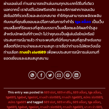
ผ่านเอเย่นต์ ท่านสามารถเข้าเล่นเกมทุกประเภทได้ในที่เดียว
นอกจากนี้ เรายังมีโบนัสฟรีเครดิต และบริการฝาก/ถอนเงิน
อัตโนมัติที่รวดเร็วและสะดวกสบาย ทำให้คุณสามารถเพลิดเพลิน
กับเกมที่คุณชื่นชอบและมีโอกาสในการทำกำไร
tga สล็อต
เป็นเว็บ
เกมสล็อตที่ร้อนแรงที่สุดในบรรดาเว็บสล็อตและให้ผลกำไรสูง
สำหรับนักพนันที่ก้าวหน้า ไม่ว่าคุณจะเป็นผู้เล่นมือใหม่หรือมี
ประสบการณ์มาแล้ว ท่านจะพบกับที่นี่ที่เหมาะสมที่สุดสำหรับเกม
สล็อตที่มีความง่ายและความสนุก เราเชื่อว่าท่านจะไม่ผิดหวังเมื่อ
ท่านเลือก
ทางเข้า slot689
เพื่อพบประสบการณ์การเล่นเกมที่
ยอดเยี่ยมและแสนสนุกสนาน
This entry was posted in
689 slot
,
689 คาสิโน
,
689 สล็อต
,
tga สล็อต
,
tga689
,
tgabet
,
tgaslot
,
ทางเข้า slot689
,
ทางเข้า tga689
,
สมัคร slot689
,
สมัคร tga689
and tagged
689 slot
,
689 คาสิโน
,
689 สล็อต
,
tga สล็อต
,
tga689
,
tgabet
,
tgaslot
,
ทางเข้า slot689
,
ทางเข้า tga689
,
บา คา ร่า 689
,