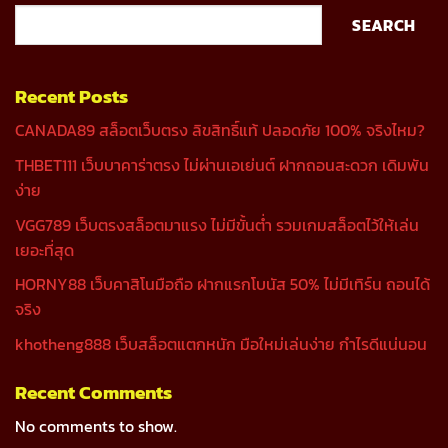
SEARCH
Recent Posts
CANADA89 สล็อตเว็บตรง ลิขสิทธิ์แท้ ปลอดภัย 100% จริงไหม?
THBET111 เว็บบาคาร่าตรง ไม่ผ่านเอเย่นต์ ฝากถอนสะดวก เดิมพัน
ง่าย
VGG789 เว็บตรงสล็อตมาแรง ไม่มีขั้นต่ำ รวมเกมสล็อตไว้ให้เล่น
เยอะที่สุด
HORNY88 เว็บคาสิโนมือถือ ฝากแรกโบนัส 50% ไม่มีเทิร์น ถอนได้
จริง
khotheng888 เว็บสล็อตแตกหนัก มือใหม่เล่นง่าย กำไรดีแน่นอน
Recent Comments
No comments to show.