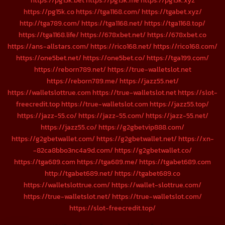
https://pg15k.bet
https://pg15k.me
https://pg15k.xyz
https://pg15k.co
https://tga1168.com/
https://tgabet.xyz/
http://tga789.com/
https://tga1168.net/
https://tga1168.top/
https://tga1168.life/
https://678xbet.net/
https://678xbet.co
https://ans-allstars.com/
https://rico168.net/
https://rico168.com/
https://one5bet.net/
https://one5bet.co/
https://tga199.com/
https://reborn789.net/
https://true-walletslot.net
https://reborn789.me/
https://jazz55.net/
https://walletslottrue.com
https://true-walletslot.net
https://slot-
freecredit.top
https://true-walletslot.com
https://jazz55.top/
https://jazz-55.co/
https://jazz-55.com/
https://jazz-55.net/
https://jazz55.co/
https://g2gbetvip888.com/
https://g2gbetwallet.com/
https://g2gbetwallet.net/
https://xn-
-82ca8bbo3nc4a9d.com/
https://g2gbetwallet.co/
https://tga689.com
https://tga689.me/
https://tgabet689.com
http://tgabet689.net/
https://tgabet689.co
https://walletslottrue.com/
https://wallet-slottrue.com/
https://true-walletslot.net/
https://true-walletslot.com/
https://slot-freecredit.top/