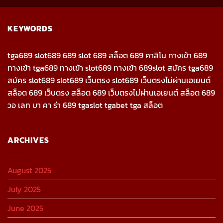
KEYWORDS
tga689 slot689 689 slot 689 สล็อต 689 คาสิโน ทางเข้า 689
ทางเข้า tga689 ทางเข้า slot689 ทางเข้า 689slot สมัคร tga689
สมัคร slot689 slot689 เว็บตรง slot689 เว็บตรงไม่ผ่านเอเยนต์
สล็อต 689 เว็บตรง สล็อต 689 เว็บตรงไม่ผ่านเอเยนต์ สล็อต 689
วอ เลท บา คา ร่า 689 tgaslot tgabet tga สล็อต
ARCHIVES
August 2025
July 2025
June 2025