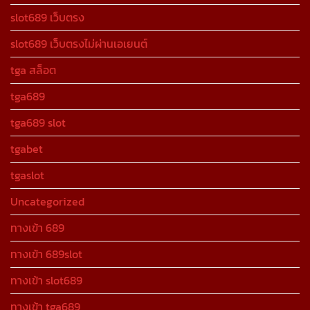
slot689 เว็บตรง
slot689 เว็บตรงไม่ผ่านเอเยนต์
tga สล็อต
tga689
tga689 slot
tgabet
tgaslot
Uncategorized
ทางเข้า 689
ทางเข้า 689slot
ทางเข้า slot689
ทางเข้า tga689