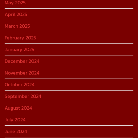
May 2025
April 2025
March 2025
February 2025
January 2025
December 2024
November 2024
October 2024
September 2024
August 2024
July 2024
June 2024