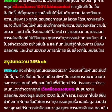
365kub
เรามาพร้อมความเต็มที่ที่จะทำให้คุณตกหลุมรักทุกการ
หมุน
สล็อตเว็บตรง 100% ไม่ผ่านเอเย่นต์
เราภูมิใจที่เป็นเว็บ
ลิขสิทธิ์แท้ที่คุณสามารถเชื่อมั่นได้ทั้งในด้านความปลอดภัยและ
ความเที่ยงตรง ทุกขั้นตอนของการเล่นสล็อตจะได้รับความสนใจ
อย่างเต็มที่ โดยไม่ผ่านเอเย่นต์ที่อาจเพิ่มความซับซ้อนหรือความไม่
สะดวก แนะนำเว็บนี้ระบบออโต้ที่ล้ำหน้า ความสะดวกสบายตลอด
การเล่นสล็อตที่ไม่มีวันหยุด ทุกการทำธุรกรรมฝากถอนเงินจะเป็น
ไปอย่างรวดเร็ว อย่างลื่นไหล และทันทีเป็นที่รู้จักในวงการ มั่นคง
ปลอดภัย และนำเสนอประสบการณ์การเล่นสล็อตที่ไม่เหมือนใคร
สรุปบทความ 365kub
365kub
ที่จะทำให้คุณตื่นเต้นตลอดเวลา เว็บตรงที่ไม่ผ่านเอเย่นต์
เว็บนี้ถูกสร้างขึ้นโดยทีมงานมืออาชีพที่มีประสบการณ์มากมายใน
วงการการเกมเดิมพันออนไลน์ เพื่อให้คุณได้รับประสบการณ์การ
เล่นที่แตกต่างจากทุกที่
เว็บสล็อตตรง100%
ยืนยันความ
ปลอดภัยของข้อมูล มั่นคง 100% ไม่มีกั๊ก เรามีระบบเทคโนโลยีชั้น
นำที่จะทำให้คุณเชื่อมั่นในการทำธุรกรรมทุกครั้ง และข้อมูลส่วนตัว
ของคุณจะได้รับการปกป้องอย่างสูง ทุกๆ การฝากเงินและถอนเงิน