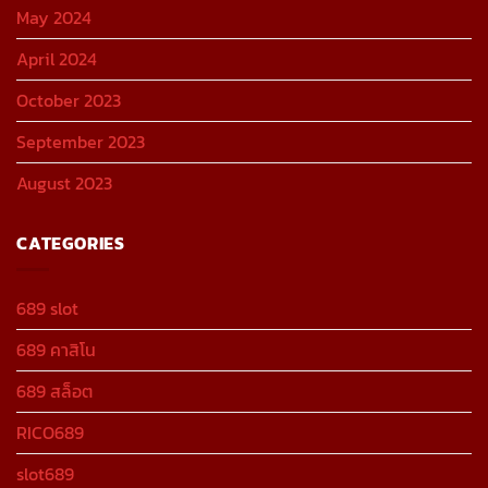
May 2024
April 2024
October 2023
September 2023
August 2023
CATEGORIES
689 slot
689 คาสิโน
689 สล็อต
RICO689
slot689