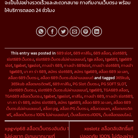
จะเป็นไปอย่างรวดเร็วและสะดวกสบาย ทางทีมงานเว็บตรง พร้อม
ให้บริการตลอด 24 ชั่วโมง
This entry was posted in
689 slot
,
689 คาสิโน
,
689 สล็อต
,
slot689
,
slot689 เว็บตรง
,
slot689 เว็บตรงไม่ผ่านเอเยนต์
,
tga สล็อต
,
tga689
,
tga689
slot
,
tgabet
,
tgaslot
,
ทางเข้า 689
,
ทางเข้า 689slot
,
ทางเข้า slot689
,
ทางเข้า
tga689
,
บา คา ร่า 689
,
สมัคร slot689
,
สมัคร tga689
,
สล็อต 689 วอ เลท
,
สล็อต 689 เว็บตรง
,
สล็อต 689 เว็บตรงไม่ผ่านเอเยนต์
and tagged
365kub
,
365kub สล็อตเครดิตฟรี
,
689 คาสิโน
,
PG Slot เว็บตรง
,
PG SOFT SLOT
,
slot689 เว็บตรง
,
slot689 เว็บตรงไม่ผ่านเอเยนต์
,
tga689
,
TGA689 สล็อต
,
TGA689 สล็อตเว็บตรง
,
tgabet
,
tgaslot
,
คาสิโน
,
ทางเข้า 689
,
ทางเข้า slot689
,
บา คา ร่า 689
,
สมัคร slot689
,
สมัคร tga689
,
สล็อต 689 วอ เลท
,
สล็อต 689
เว็บตรงไม่ผ่านเอเยนต์
,
สล็อต pg
,
สล็อต PG เว็บตรง
,
สล็อตวอเลท
,
สล็อตเครดิต
ฟรี
,
สล็อตเว็บตรง 100% ไม่ผ่านเอเย่นต์
,
เว็บสล็อตตรง100%
,
เว็บสล็อตออนไลน์
.
xpgvip68 สล็อตเว็บตรงอันดับ 1
xoslotz สล็อตลิขสิทธิ์แท้
ไม่ยุ่งยาก มีเกมมากมายที่
ปลอดภัย 100% ไม่ต้องผ่าน