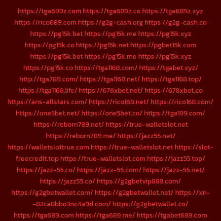
https://tga689z.com
https://tga689z.co
https://tga689z.xyz
https://rico689.com
https://g2g-cash.org
https://g2g-cash.co
https://pg15k.bet
https://pg15k.me
https://pg15k.xyz
https://pg15k.co
https://pg15k.net
https://pgbet15k.com
https://pg15k.bet
https://pg15k.me
https://pg15k.xyz
https://pg15k.co
https://tga1168.com/
https://tgabet.xyz/
http://tga789.com/
https://tga1168.net/
https://tga1168.top/
https://tga1168.life/
https://678xbet.net/
https://678xbet.co
https://ans-allstars.com/
https://rico168.net/
https://rico168.com/
https://one5bet.net/
https://one5bet.co/
https://tga199.com/
https://reborn789.net/
https://true-walletslot.net
https://reborn789.me/
https://jazz55.net/
https://walletslottrue.com
https://true-walletslot.net
https://slot-
freecredit.top
https://true-walletslot.com
https://jazz55.top/
https://jazz-55.co/
https://jazz-55.com/
https://jazz-55.net/
https://jazz55.co/
https://g2gbetvip888.com/
https://g2gbetwallet.com/
https://g2gbetwallet.net/
https://xn-
-82ca8bbo3nc4a9d.com/
https://g2gbetwallet.co/
https://tga689.com
https://tga689.me/
https://tgabet689.com