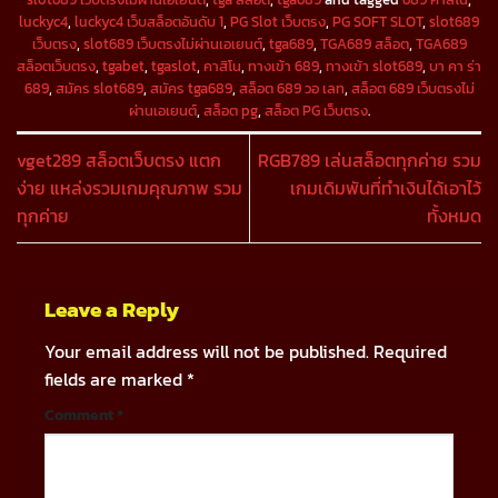
luckyc4
,
luckyc4 เว็บสล็อตอันดับ 1
,
PG Slot เว็บตรง
,
PG SOFT SLOT
,
slot689
เว็บตรง
,
slot689 เว็บตรงไม่ผ่านเอเยนต์
,
tga689
,
TGA689 สล็อต
,
TGA689
สล็อตเว็บตรง
,
tgabet
,
tgaslot
,
คาสิโน
,
ทางเข้า 689
,
ทางเข้า slot689
,
บา คา ร่า
689
,
สมัคร slot689
,
สมัคร tga689
,
สล็อต 689 วอ เลท
,
สล็อต 689 เว็บตรงไม่
ผ่านเอเยนต์
,
สล็อต pg
,
สล็อต PG เว็บตรง
.
vget289 สล็อตเว็บตรง แตก
RGB789 เล่นสล็อตทุกค่าย รวม
ง่าย แหล่งรวมเกมคุณภาพ รวม
เกมเดิมพันที่ทำเงินได้เอาไว้
ทุกค่าย
ทั้งหมด
Leave a Reply
Your email address will not be published.
Required
fields are marked
*
Comment
*