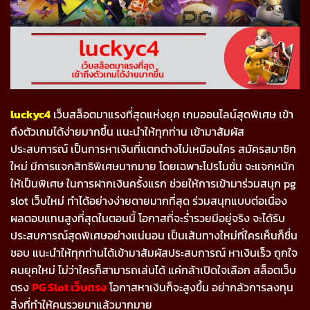
luckyc4
เว็บสล็อตมาแรงที่สุดแห่งยุค เกมออนไลน์สุดพิเศษ เข้า
ถึงตัวเกมได้ง่ายมากขึ้น แนะนำให้ทุกท่าน เข้ามาสัมผัส
ประสบการณ์ เป็นการหาเงินที่แตกต่างไม่เหมือนใคร สมัครสมาชิก
ใหม่ มีการแจกสิทธิพิเศษมากมาย โดยเฉพาะโปรโมชั่น จะแจกหนัก
ให้เป็นพิเศษ ในการฝากเงินครั้งแรก ช่วยให้การเข้ามาร่วมสนุก pg
slot เว็บใหม่ ทำได้อย่างง่ายดายมากที่สุด ร่วมสนุกแบบต่อเนื่อง
ผลตอบแทนสูงที่สุดในตอนนี้ โอกาสที่จะร่ำรวยมีอยู่จริง จะได้รับ
ประสบการณ์สุดพิเศษอย่างแน่นอน เป็นเส้นทางใหม่ที่ใครเห็นก็ชื่น
ชอบ แนะนำให้ทุกท่านได้เข้ามาสัมผัสประสบการณ์ หาเงินเร็ว ถูกใจ
คนยุคใหม่ ไม่ว่าใครก็สามารถเล่นได้ แค่กล้าเปิดใจเลือก สล็อตเว็บ
ตรง
PG Slot เว็บตรง
โอกาสหาเงินก็จะสูงขึ้น อย่ากลัวการลงทุน
สิ่งที่ทำให้คนรวยมาแล้วมากมาย