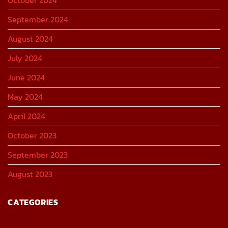
October 2024
September 2024
August 2024
July 2024
June 2024
May 2024
April 2024
October 2023
September 2023
August 2023
CATEGORIES