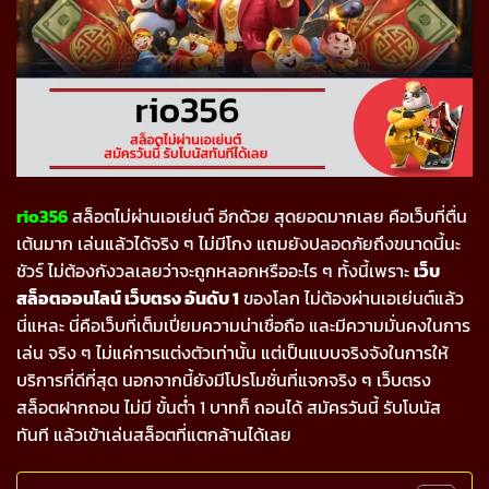
rio356
สล็อตไม่ผ่านเอเย่นต์ อีกด้วย สุดยอดมากเลย คือเว็บที่ตื่น
เต้นมาก เล่นแล้วได้จริง ๆ ไม่มีโกง แถมยังปลอดภัยถึงขนาดนี้นะ
ชัวร์ ไม่ต้องกังวลเลยว่าจะถูกหลอกหรืออะไร ๆ ทั้งนี้เพราะ
เว็บ
สล็อตออนไลน์ เว็บตรง อันดับ 1
ของโลก ไม่ต้องผ่านเอเย่นต์แล้ว
นี่แหละ นี่คือเว็บที่เต็มเปี่ยมความน่าเชื่อถือ และมีความมั่นคงในการ
เล่น จริง ๆ ไม่แค่การแต่งตัวเท่านั้น แต่เป็นแบบจริงจังในการให้
บริการที่ดีที่สุด นอกจากนี้ยังมีโปรโมชั่นที่แจกจริง ๆ เว็บตรง
สล็อตฝากถอน ไม่มี ขั้นต่ำ 1 บาทก็ ถอนได้ สมัครวันนี้ รับโบนัส
ทันที แล้วเข้าเล่นสล็อตที่แตกล้านได้เลย