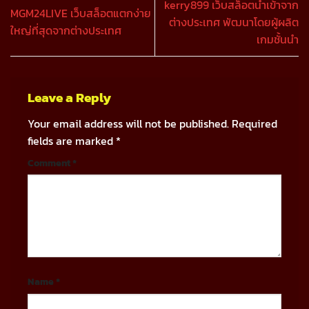
kerry899 เว็บสล็อตนำเข้าจาก
MGM24LIVE เว็บสล็อตแตกง่าย
ต่างประเทศ พัฒนาโดยผู้ผลิต
ใหญ่ที่สุดจากต่างประเทศ
เกมชั้นนำ
Leave a Reply
Your email address will not be published.
Required
fields are marked
*
Comment
*
Name
*