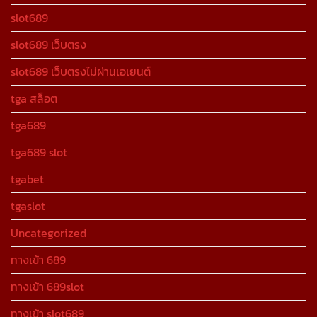
slot689
slot689 เว็บตรง
slot689 เว็บตรงไม่ผ่านเอเยนต์
tga สล็อต
tga689
tga689 slot
tgabet
tgaslot
Uncategorized
ทางเข้า 689
ทางเข้า 689slot
ทางเข้า slot689