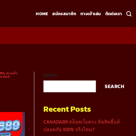
HOME
สมัครสมาชิก
ทางเข้าเล่น
ติดต่อเรา
689
,
ทางเข้า
Search
อเยนต์
SEARCH
Recent Posts
CANADA89 สล็อตเว็บตรง ลิขสิทธิ์แท้
ปลอดภัย 100% จริงไหม?