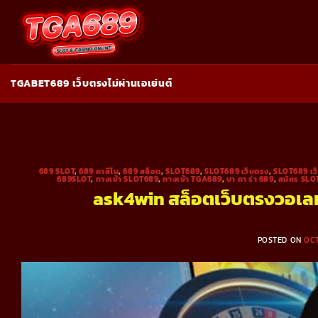
Skip
to
content
TGABET689 เว็บตรงไม่ผ่านเอเย่นต์
689 SLOT
,
689 คาสิโน
,
689 สล็อต
,
SLOT689
,
SLOT689 เว็บตรง
,
SLOT689 เว็
689SLOT
,
ทางเข้า SLOT689
,
ทางเข้า TGA689
,
บา คา ร่า 689
,
สมัคร SLO
ask4win สล็อตเว็บตรงวอเลท
POSTED ON
OCT