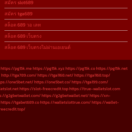
สมัคร slot689
สมัคร tga689
สล็อต 689 วอ เลท
สล็อต 689 เว็บตรง
สล็อต 689 เว็บตรงไม่ผ่านเอเยนต์
https://pg15k.me
https://pg15k.xyz
https://pg15k.co
https://pg15k.net
/
http://tga789.com/
https://tga1168.net/
https://tga1168.top/
tps://one5bet.net/
https://one5bet.co/
https://tga199.com/
letslot.net
https://slot-freecredit.top
https://true-walletslot.com
s://g2gbetwallet.com/
https://g2gbetwallet.net/
https://xn-
https://tgabet689.co
https://walletslottrue.com/
https://wallet-
reecredit.top/