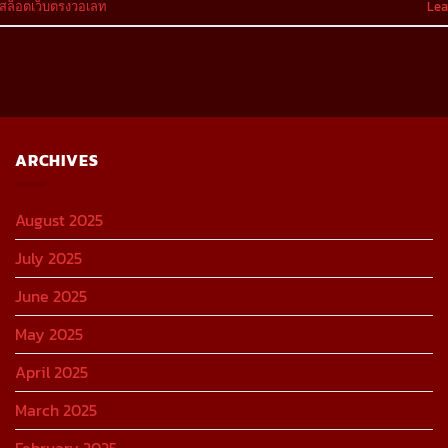
สล็อตเว็บตรงวอเลท
Lea
ARCHIVES
August 2025
July 2025
June 2025
May 2025
April 2025
March 2025