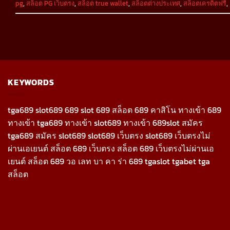
pg
,
สล็อต PG เว็บตรง
,
สล็อต true wallet
,
สล็อตต่างประเทศ
,
สล็อตเครดิตฟรี
,
KEYWORDS
tga689 slot689 689 slot 689 สล็อต 689 คาสิโน ทางเข้า 689
ทางเข้า tga689 ทางเข้า slot689 ทางเข้า 689slot สมัคร
tga689 สมัคร slot689 slot689 เว็บตรง slot689 เว็บตรงไม่
ผ่านเอเยนต์ สล็อต 689 เว็บตรง สล็อต 689 เว็บตรงไม่ผ่านเอ
เยนต์ สล็อต 689 วอ เลท บา คา ร่า 689 tgaslot tgabet tga
สล็อต