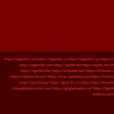
https://tga689z.com
https://tga689z.co
https://tga689z.xyz
https://
https://pgbet15k.com
https://pg15k.bet
https://pg15k.me
ht
https://tga1168.life/
https://678xbet.net/
https://678xbet.
https://reborn789.net/
https://true-walletslot.net
https://rebor
https://jazz55.top/
https://jazz-55.co/
https://jazz-55.com/
-82ca8bbo3nc4a9d.com/
https://g2gbetwallet.co/
https://tga6
slottrue.com