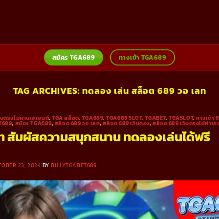
สมัคร TGA689
ทางเข้า TGA689
TAG ARCHIVES:
ทดลอง เล่น สล็อต 689 วอ เลท
บตรงไม่ผ่านเอเยนต์
,
TGA สล็อต
,
TGA689
,
TGA689 SLOT
,
TGABET
,
TGASLOT
,
ทางเข้า 
T689
,
สมัคร TGA689
,
สล็อต 689 วอ เลท
,
สล็อต 689 เว็บตรง
,
สล็อต 689 เว็บตรงไม่ผ่านเ
 สัมผัสความสนุกสนาน ทดลองเล่นได้ฟรี
OBER 23, 2024
BY
BILLYTGABET689