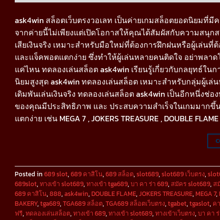
ask4win สล็อตเว็บตรงวอเลท เป็นค่ายเกมสล็อตยอดนิยมที่ม
จากค่ายนี้ไม่เพียงแต่เปิดโอกาสให้คุณได้สัมผัสกับความสนุกส
เสียเงินจริง เหมาะสำหรับมือใหม่ที่ต้องการฝึกฝนหรือผู้เล่นที่
และแจ็คพอตแตกง่าย ซึ่งทำให้ผู้เล่นหลายคนติดใจ อย่าพลาดโ
แค่ไหน ทดลองเล่นสล็อต ask4win เรียนรู้เกี่ยวกับกลยุทธ์ในก
นิยมสูงสุด ask4win ทดลองเล่นสล็อต เหมาะสำหรับกลุ่มผู้เล่น
เดิมพันเล่นเงินจริง ทดลองเล่นสล็อต ask4win เป็นอีกหนึ่งช
ของคุณมีประสิทธิภาพ และ ประสบความสำเร็จในเกมมากขึ้น นอก
แตกง่าย เช่น MEGA 7 , JOKERS TREASURE , DOUBLE FLAME ,
C
Posted in
689 slot
,
689 คาสิโน
,
689 สล็อต
,
slot689
,
slot689 เว็บตรง
,
slot
689slot
,
ทางเข้า slot689
,
ทางเข้า tga689
,
บา คา ร่า 689
,
สมัคร slot689
,
สม
689 คาสิโน
,
888
,
ask4win
,
DOUBLE FLAME
,
JOKERS TREASURE
,
MEGA 7
,
BAKERY
,
tga689
,
TGA689 สล็อต
,
TGA689 สล็อตเว็บตรง
,
tgabet
,
tgaslot
,
คา
ฟรี
,
ทดลองเล่นสล็อต
,
ทางเข้า 689
,
ทางเข้า slot689
,
ทางเข้าเว็บตรง
,
บา คา ร