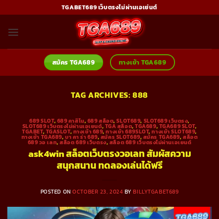
Skip
TGABET689 เว็บตรงไม่ผ่านเอเย่นต์
to
content
สมัคร TGA689
ทางเข้า TGA689
TAG ARCHIVES:
888
689 SLOT
,
689 คาสิโน
,
689 สล็อต
,
SLOT689
,
SLOT689 เว็บตรง
,
SLOT689 เว็บตรงไม่ผ่านเอเยนต์
,
TGA สล็อต
,
TGA689
,
TGA689 SLOT
,
TGABET
,
TGASLOT
,
ทางเข้า 689
,
ทางเข้า 689SLOT
,
ทางเข้า SLOT689
,
ทางเข้า TGA689
,
บา คา ร่า 689
,
สมัคร SLOT689
,
สมัคร TGA689
,
สล็อต
689 วอ เลท
,
สล็อต 689 เว็บตรง
,
สล็อต 689 เว็บตรงไม่ผ่านเอเยนต์
ask4win สล็อตเว็บตรงวอเลท สัมผัสความ
สนุกสนาน ทดลองเล่นได้ฟรี
POSTED ON
OCTOBER 23, 2024
BY
BILLYTGABET689