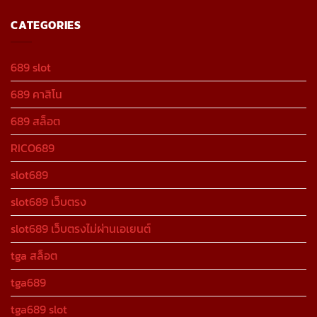
CATEGORIES
689 slot
689 คาสิโน
689 สล็อต
RICO689
slot689
slot689 เว็บตรง
slot689 เว็บตรงไม่ผ่านเอเยนต์
tga สล็อต
tga689
tga689 slot