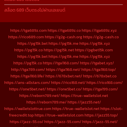
สล็อต 689 เว็บตรงไม่ผ่านเอเยนต์
https://tga689z.com
https://tga689z.co
https://tga689z.xyz
https://rico689.com
https://g2g-cash.org
https://g2g-cash.co
https://pg15k.bet
https://pg15k.me
https://pg15k.xyz
https://pg15k.co
https://pg15k.net
https://pgbet15k.com
https://pg15k.bet
https://pg15k.me
https://pg15k.xyz
https://pg15k.co
https://tga1168.com/
https://tgabet.xyz/
http://tga789.com/
https://tga1168.net/
https://tga1168.top/
https://tga1168.life/
https://678xbet.net/
https://678xbet.co
https://ans-allstars.com/
https://rico168.net/
https://rico168.com/
https://one5bet.net/
https://one5bet.co/
https://tga199.com/
https://reborn789.net/
https://true-walletslot.net
https://reborn789.me/
https://jazz55.net/
https://walletslottrue.com
https://true-walletslot.net
https://slot-
freecredit.top
https://true-walletslot.com
https://jazz55.top/
https://jazz-55.co/
https://jazz-55.com/
https://jazz-55.net/