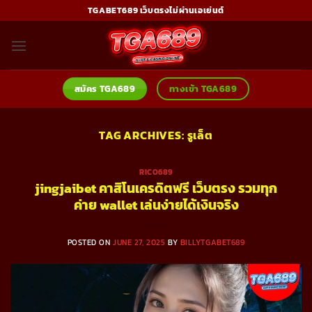
Skip
TGABET689 เว็บตรงไม่ผ่านเอเย่นต์
to
content
สมัคร TGA689
ทางเข้า TGA689
TAG ARCHIVES:
รูเล็ต
RICO689
jingjaibet คาสิโนเครดิตฟรี เว็บตรง รวมทุก
ค่าย wallet เล่นง่ายได้เงินจริง
POSTED ON
JUNE 27, 2025
BY
BILLYTGABET689