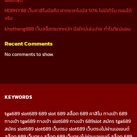
HORNY88 เว็บคาสิโนมือถือ ฝากแรกโบนัส 50% ไม่มีเทิร์น ถอนได้
จริง
khotheng888 เว็บสล็อตแตกหนัก มือใหม่เล่นง่าย กำไรดีแน่นอน
Recent Comments
No comments to show.
KEYWORDS
tga689 slot689 689 slot 689 สล็อต 689 คาสิโน ทางเข้า 689
ทางเข้า tga689 ทางเข้า slot689 ทางเข้า 689slot สมัคร tga689
สมัคร slot689 slot689 เว็บตรง slot689 เว็บตรงไม่ผ่านเอเยนต์
สล็อต 689 เว็บตรง สล็อต 689 เว็บตรงไม่ผ่านเอเยนต์ สล็อต 689