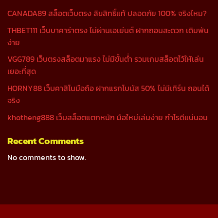
CANADA89 สล็อตเว็บตรง ลิขสิทธิ์แท้ ปลอดภัย 100% จริงไหม?
THBET111 เว็บบาคาร่าตรง ไม่ผ่านเอเย่นต์ ฝากถอนสะดวก เดิมพัน
ง่าย
VGG789 เว็บตรงสล็อตมาแรง ไม่มีขั้นต่ำ รวมเกมสล็อตไว้ให้เล่น
เยอะที่สุด
HORNY88 เว็บคาสิโนมือถือ ฝากแรกโบนัส 50% ไม่มีเทิร์น ถอนได้
จริง
khotheng888 เว็บสล็อตแตกหนัก มือใหม่เล่นง่าย กำไรดีแน่นอน
Recent Comments
No comments to show.