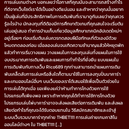
การเล่นเกมต่างๆ บอกเลยว่าโอกาสที่คุณนั้นจะสามารถสร้างกำไร
ที่ดีจากเว็บไซต์เราได้เป็นอย่างดีแน่นอน และถ้าหากว่าคุณนั้นอยาก
เป็นผู้เล่นที่มีประสิทธิภาพในการเดิมพันที่เรามาดูกันเลยว่าคุณควร
รู้อะไรบ้าง นักลงทุนที่ดีต้องมีการศึกษาตัวเกมที่คุณสนใจจะเริ่มต้น
เล่นอยู่เสมอ ทำการบ้านเก็บเกี่ยวข้อมูลศึกษาเทคนิคอัปเดตใหม่ๆ
อยู่เรื่อยๆ ก่อนเริ่มต้นเล่นควรทดสอบฝีมือทักษะที่ตัวเองมีด้วย
โหมดทดลองก่อน เมื่อลองเล่นจนเกิดความชำนาญแล้วให้หยุดพัก
แล้วทำการเริ่มวางแผน วางแผนในการลงทุนเล่นทั้งแผนในการใช้
งบประมาณการเดิมพันและแผนการทำกำไรที่ยั่งยืน แบบแผนใน
การเดิมพันกับทางเว็บ Rico689 ทุกท่านสามารถนำแผนการเดิม
พันเคล็ดลับการเล่นหรือสิ่งใดก็ตามมาใช้ในการลงทุนปั่นบาคาร่า
และเกมออนไลน์อื่นๆ บนเว็บของเราได้เสมอใช้เพื่อเป็นตัวช่วยใน
การเล่นได้ทุกเมื่อ ขอเพียงแค่ว่าห้ามทำการโกงด้วยการใช้
โปรแกรมก็เพียงพอ เพราะถ้าหากคุณได้ทำการใช้การโกงด้วย
โปรแกรมเล่นไพ่บาคาร่าอาจจะส่งผลเสียต่อการเดิมพัน และส่งผล
เสียต่อกำไรที่คุณจะได้รับตอบแทนใน วิธีสมัครสมาชิกและเข้าสู่
ระบบเว็บรวมบาคาร่าทุกค่าย THBET111 การเล่นค่ายเกมคาสิโน
ออนไลน์ต่างๆ ใน THBET111 […]