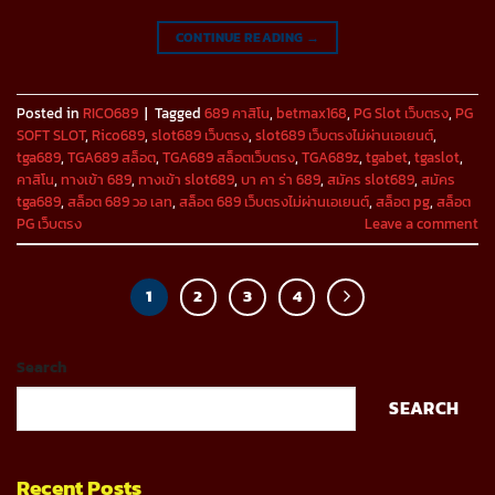
CONTINUE READING
→
Posted in
RICO689
|
Tagged
689 คาสิโน
,
betmax168
,
PG Slot เว็บตรง
,
PG
SOFT SLOT
,
Rico689
,
slot689 เว็บตรง
,
slot689 เว็บตรงไม่ผ่านเอเยนต์
,
tga689
,
TGA689 สล็อต
,
TGA689 สล็อตเว็บตรง
,
TGA689z
,
tgabet
,
tgaslot
,
คาสิโน
,
ทางเข้า 689
,
ทางเข้า slot689
,
บา คา ร่า 689
,
สมัคร slot689
,
สมัคร
tga689
,
สล็อต 689 วอ เลท
,
สล็อต 689 เว็บตรงไม่ผ่านเอเยนต์
,
สล็อต pg
,
สล็อต
PG เว็บตรง
Leave a comment
1
2
3
4
Search
SEARCH
Recent Posts