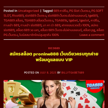
Posted in
Uncategorized
|
Tagged
689 คาสิโน
,
PG Slot เว็บตรง
,
PG SOFT
SLOT
,
Rico689
,
slot689 เว็บตรง
,
slot689 เว็บตรงไม่ผ่านเอเยนต์
,
tga689
,
TGA689 สล็อต
,
TGA689 สล็อตเว็บตรง
,
TGA689z
,
tgabet
,
tgaslot
,
คาสิโน
,
ทางเข้า 689
,
ทางเข้า slot689
,
บา คา ร่า 689
,
ฝากถอนรวดเร็ว 100%
,
สมัคร
slot689
,
สล็อต 689 วอ เลท
,
สล็อต 689 เว็บตรงไม่ผ่านเอเยนต์
,
สล็อต pg
,
สล็อต
PG เว็บตรง
,
โบนัสสมาชิกใหม่สูงสุดถึง 100%
Leave a comment
RICO689
สมัครสล็อต pronine888 เว็บเดียวครบทุกค่าย
พร้อมดูแลแบบ VIP
POSTED ON
JULY 8, 2025
BY
BILLYTGABET689