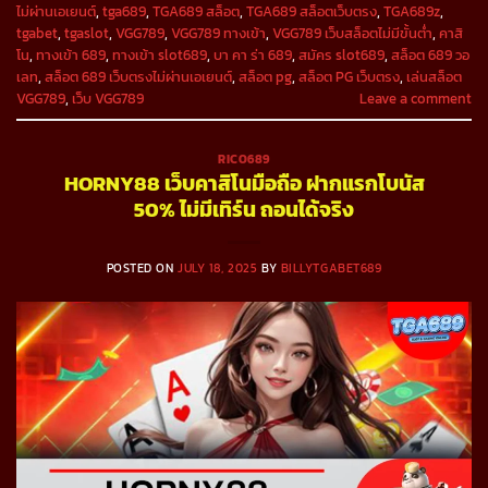
ไม่ผ่านเอเยนต์
,
tga689
,
TGA689 สล็อต
,
TGA689 สล็อตเว็บตรง
,
TGA689z
,
tgabet
,
tgaslot
,
VGG789
,
VGG789 ทางเข้า
,
VGG789 เว็บสล็อตไม่มีขั้นต่ำ
,
คาสิ
โน
,
ทางเข้า 689
,
ทางเข้า slot689
,
บา คา ร่า 689
,
สมัคร slot689
,
สล็อต 689 วอ
เลท
,
สล็อต 689 เว็บตรงไม่ผ่านเอเยนต์
,
สล็อต pg
,
สล็อต PG เว็บตรง
,
เล่นสล็อต
VGG789
,
เว็บ VGG789
Leave a comment
RICO689
HORNY88 เว็บคาสิโนมือถือ ฝากแรกโบนัส
50% ไม่มีเทิร์น ถอนได้จริง
POSTED ON
JULY 18, 2025
BY
BILLYTGABET689