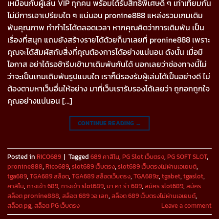
เหมือนกับผู้เล่น VIP ทุกคน พร้อมได้รับสิทธิพิเศษดี ๆ เท่าเทียมกัน
ไม่มีการเอาเปรียบใด ๆ แน่นอน pronine888 แหล่งรวมเกมเดิม
พันคุณภาพ ทำกำไรได้ตลอดเวลา หากคุณคิดว่าการเดิมพัน เป็น
เรื่องที่สนุก แถมยังสร้างรายได้ด้วยก็มาเลยที่ pronine888 เพราะ
คุณจะได้สัมผัสกับสิ่งที่คุณต้องการได้อย่างแน่นอน ดังนั้น เมื่อมี
โอกาส อย่าได้รอช้ารีบเข้ามาเดิมพันกันได้ บอกเลยว่าช่องทางนี้ไม่
ว่าจะเป็นเกมเดิมพันรูปแบบใด เราก็มีรองรับผู้เล่นได้เป็นอย่างดี ไม่
ต้องตามหาเว็บอื่นให้อย่าง มาที่เว็บเรารับรองได้เลยว่า ถูกอกถูกใจ
คุณอย่างแน่นอน […]
CONTINUE READING
→
Posted in
RICO689
|
Tagged
689 คาสิโน
,
PG Slot เว็บตรง
,
PG SOFT SLOT
,
pronine888
,
Rico689
,
slot689 เว็บตรง
,
slot689 เว็บตรงไม่ผ่านเอเยนต์
,
tga689
,
TGA689 สล็อต
,
TGA689 สล็อตเว็บตรง
,
TGA689z
,
tgabet
,
tgaslot
,
คาสิโน
,
ทางเข้า 689
,
ทางเข้า slot689
,
บา คา ร่า 689
,
สมัคร slot689
,
สมัคร
สล็อต pronine888
,
สล็อต 689 วอ เลท
,
สล็อต 689 เว็บตรงไม่ผ่านเอเยนต์
,
สล็อต pg
,
สล็อต PG เว็บตรง
Leave a comment