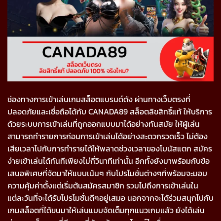
ช่องทางการเข้าเล่นเกมสล็อตแบรนด์ดัง ผ่านทางเว็บตรงที่
ปลอดภัยและเชื่อถือได้กับ CANADA89 สล็อตลิขสิทธิ์แท้ ให้บริการ
ด้วยระบบการเข้าเล่นที่ถูกออกแบบมาได้อย่างทันสมัย ให้ผู้เล่น
สามารถทำรายการก่อนการเข้าเล่นได้อย่างสะดวกรวดเร็ว ไม่ต้อง
เสียเวลาไปกับการทำรายได้ให้พลาดช่วงเวลาของโบนัสแตก สมัคร
ง่ายเข้าเล่นได้ทันทีเพียงไม่กี่วินาทีเท่านั้น อีกทั้งยังมาพร้อมกับข้อ
เสนอพิเศษที่จัดมาให้แบบเน้นๆ กับโปรโมชั่นต่างๆที่พร้อมจะมอบ
ความคุ้มค่าตั้งแต่เริ่มต้นสมัครสมาชิก รวมไปถึงการเข้าเล่นใน
แต่ละวันที่จะได้รับโปรโมชั่นดีๆอยู่เสมอ นอกจากจะได้ร่วมสนุกไปกับ
เกมสล็อตที่ได้ขนมาให้เล่นแบบจัดเต็มทุกแนวเกมแล้ว ยังได้เล่น