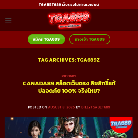
Skip
TGABET689 เว็บตรงไม่ผ่านเอเย่นต์
to
content
สมัคร TGA689
ทางเข้า TGA689
TAG ARCHIVES:
TGA689Z
RICO689
CANADA89 สล็อตเว็บตรง ลิขสิทธิ์แท้
ปลอดภัย 100% จริงไหม?
POSTED ON
AUGUST 8, 2025
BY
BILLYTGABET689