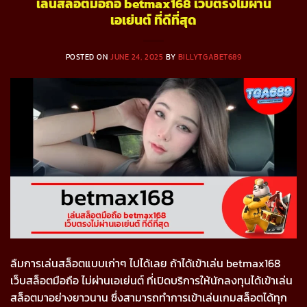
เล่นสล็อตมือถือ betmax168 เว็บตรงไม่ผ่าน
เอเย่นต์ ที่ดีที่สุด
POSTED ON
JUNE 24, 2025
BY
BILLYTGABET689
ลืมการเล่นสล็อตแบบเก่าๆ ไปได้เลย ถ้าได้เข้าเล่น betmax168
เว็บสล็อตมือถือ ไม่ผ่านเอเย่นต์ ที่เปิดบริการให้นักลงทุนได้เข้าเล่น
สล็อตมาอย่างยาวนาน ซึ่งสามารถทำการเข้าเล่นเกมสล็อตได้ทุก