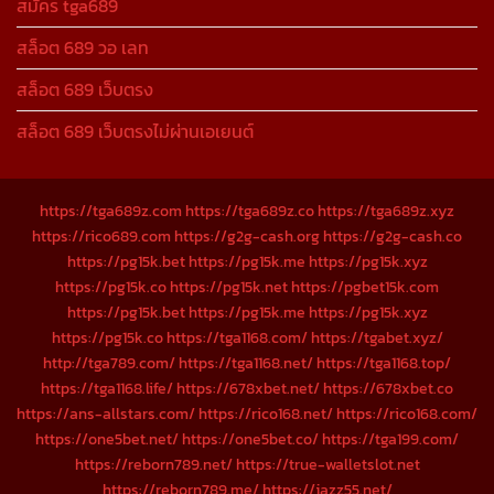
สมัคร tga689
สล็อต 689 วอ เลท
สล็อต 689 เว็บตรง
สล็อต 689 เว็บตรงไม่ผ่านเอเยนต์
https://tga689z.com
https://tga689z.co
https://tga689z.xyz
https://rico689.com
https://g2g-cash.org
https://g2g-cash.co
https://pg15k.bet
https://pg15k.me
https://pg15k.xyz
https://pg15k.co
https://pg15k.net
https://pgbet15k.com
https://pg15k.bet
https://pg15k.me
https://pg15k.xyz
https://pg15k.co
https://tga1168.com/
https://tgabet.xyz/
http://tga789.com/
https://tga1168.net/
https://tga1168.top/
https://tga1168.life/
https://678xbet.net/
https://678xbet.co
https://ans-allstars.com/
https://rico168.net/
https://rico168.com/
https://one5bet.net/
https://one5bet.co/
https://tga199.com/
https://reborn789.net/
https://true-walletslot.net
https://reborn789.me/
https://jazz55.net/