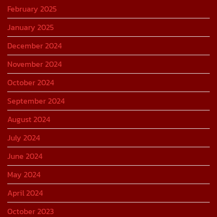
February 2025
January 2025
December 2024
November 2024
October 2024
September 2024
August 2024
July 2024
June 2024
May 2024
April 2024
October 2023