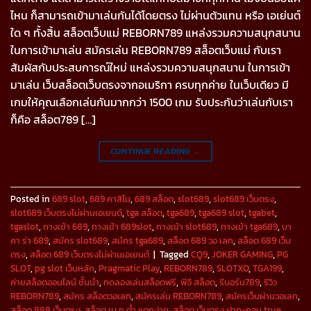
ไหน ก็สามารถเข้ามาเล่นกันได้โดยตรง ไม่ผ่านตัวแทน หรือ เอเย่นต์
ใด ๆ ทั้งสิ้น สล็อตเว็บแม่ REBORN789 แหล่งรวมความสนุกสนาน
ในการเข้ามาเล่น สมัครเล่น REBORN789 สล็อตเว็บแม่ กับเรา
สัมผัสกับประสบการณ์ใหม่ แหล่งรวมความสนุกสนาน ในการเข้า
มาเล่น เว็บสล็อตเว็บตรงจากอเมริกา ครบทุกค่าย ในเว็บเดียว มี
เกมให้คุณเลือกเล่นกันมากกว่า 1500 เกม รับประกันว่าเล่นกับเรา
ก็คือ สล็อต789 […]
CONTINUE READING
→
Posted in
689 slot
,
689 คาสิโน
,
689 สล็อต
,
slot689
,
slot689 เว็บตรง
,
slot689 เว็บตรงไม่ผ่านเอเยนต์
,
tga สล็อต
,
tga689
,
tga689 slot
,
tgabet
,
tgaslot
,
ทางเข้า 689
,
ทางเข้า 689slot
,
ทางเข้า slot689
,
ทางเข้า tga689
,
บา
คา ร่า 689
,
สมัคร slot689
,
สมัคร tga689
,
สล็อต 689 วอ เลท
,
สล็อต 689 เว็บ
ตรง
,
สล็อต 689 เว็บตรงไม่ผ่านเอเยนต์
|
Tagged
CQ9
,
JOKER GAMING
,
PG
SLOT
,
pg slot เว็บหลัก
,
Pragmatic Play
,
REBORN789
,
SLOTXO
,
TGA199
,
ค่ายสล็อตออนไลน์ ชั้นนำ
,
ทดลองเล่นสล็อตฟรี
,
พีจี สล็อต
,
รีบอร์น789
,
รีวิว
REBORN789
,
สมัคร สล็อตวอเลท
,
สมัครเล่น REBORN789
,
สมัครเว็บผ่านวอเลท
,
สล็อต 888 เว็บตรง
,
สล็อต เบ ท ต่ำ แตกง่าย
,
สล็อต เว็บตรง ฝาก-ถอน true