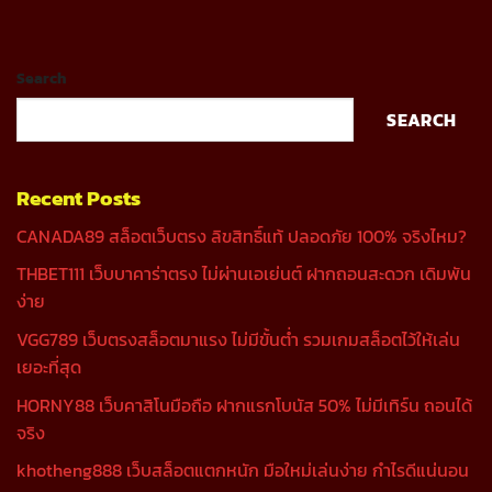
Search
SEARCH
Recent Posts
CANADA89 สล็อตเว็บตรง ลิขสิทธิ์แท้ ปลอดภัย 100% จริงไหม?
THBET111 เว็บบาคาร่าตรง ไม่ผ่านเอเย่นต์ ฝากถอนสะดวก เดิมพัน
ง่าย
VGG789 เว็บตรงสล็อตมาแรง ไม่มีขั้นต่ำ รวมเกมสล็อตไว้ให้เล่น
เยอะที่สุด
HORNY88 เว็บคาสิโนมือถือ ฝากแรกโบนัส 50% ไม่มีเทิร์น ถอนได้
จริง
khotheng888 เว็บสล็อตแตกหนัก มือใหม่เล่นง่าย กำไรดีแน่นอน