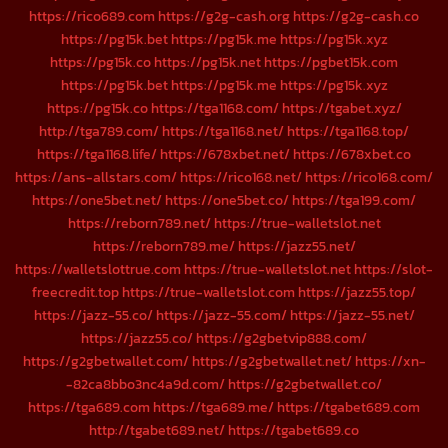
https://rico689.com
https://g2g-cash.org
https://g2g-cash.co
https://pg15k.bet
https://pg15k.me
https://pg15k.xyz
https://pg15k.co
https://pg15k.net
https://pgbet15k.com
https://pg15k.bet
https://pg15k.me
https://pg15k.xyz
https://pg15k.co
https://tga1168.com/
https://tgabet.xyz/
http://tga789.com/
https://tga1168.net/
https://tga1168.top/
https://tga1168.life/
https://678xbet.net/
https://678xbet.co
https://ans-allstars.com/
https://rico168.net/
https://rico168.com/
https://one5bet.net/
https://one5bet.co/
https://tga199.com/
https://reborn789.net/
https://true-walletslot.net
https://reborn789.me/
https://jazz55.net/
https://walletslottrue.com
https://true-walletslot.net
https://slot-
freecredit.top
https://true-walletslot.com
https://jazz55.top/
https://jazz-55.co/
https://jazz-55.com/
https://jazz-55.net/
https://jazz55.co/
https://g2gbetvip888.com/
https://g2gbetwallet.com/
https://g2gbetwallet.net/
https://xn-
-82ca8bbo3nc4a9d.com/
https://g2gbetwallet.co/
https://tga689.com
https://tga689.me/
https://tgabet689.com
http://tgabet689.net/
https://tgabet689.co