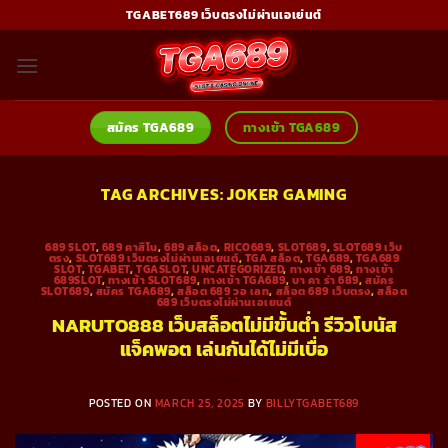
Skip
TGABET689 เว็บตรงไม่ผ่านเอเย่นต์
to
content
สมัคร TGA689
ทางเข้า TGA689
TAG ARCHIVES:
JOKER GAMING
689 SLOT
,
689 คาสิโน
,
689 สล็อต
,
RICO689
,
SLOT689
,
SLOT689 เว็บ
ตรง
,
SLOT689 เว็บตรงไม่ผ่านเอเยนต์
,
TGA สล็อต
,
TGA689
,
TGA689
SLOT
,
TGABET
,
TGASLOT
,
UNCATEGORIZED
,
ทางเข้า 689
,
ทางเข้า
689SLOT
,
ทางเข้า SLOT689
,
ทางเข้า TGA689
,
บา คา ร่า 689
,
สมัคร
SLOT689
,
สมัคร TGA689
,
สล็อต 689 วอ เลท
,
สล็อต 689 เว็บตรง
,
สล็อต
689 เว็บตรงไม่ผ่านเอเยนต์
NARUTO888 เว็บสล็อตไม่มีขั้นต่ำ รีวิวโบนัส
แจ็คพอต เล่นกันได้ไม่มีเบื่อ
POSTED ON
MARCH 25, 2025
BY
BILLYTGABET689