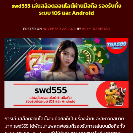
swd555 เล่นสล็อตออนไลน์ผ่านมือถือ รองรับทั้ง
ระบบ iOS และ Android
POSTED ON
NOVEMBER 22, 2024
BY
BILLYTGABET689
การเล่นสล็อตออนไลน์ผ่านมือถือก็เป็นเรื่องง่ายและสะดวกสบาย
มาก swd555 ได้พัฒนาแพลตฟอร์มที่รองรับการเล่นบนมือถือทั้ง