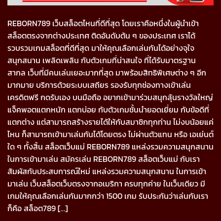
REBORN789 เว็บสล็อตไหนที่ดีที่สุด โดยเราคือหนึ่งในผู้นำเข้า
สล็อตตรงจากต่างประเทศ ติดอันดับต้น ๆ ของประเทศ เราได้
รวบรวมเกมสล็อตที่ดีที่สุด มาให้คุณเลือกเล่นกันได้อย่างจุใจ
สนุกสนาน เพลิดเพลิน กับตัวเกมที่น่าสนใจ ที่ได้รับมาตรฐาน
สากล เว็บที่มีคนเล่นเยอะมากที่สุด มาพร้อมสิทธิพิเศษต่าง ๆ อีก
มากมาย บริการด้วยระบบเสถียร รองรับทุกช่องทางเข้าเล่น
เครดิตฟรี กดรับเอง บนมือถือ อยากเข้ามาร่วมสนุกลุ้นรางวัลใหญ่
แจ็คพอตแตกหนัก แตกบ่อย กับตัวเกมชั้นนำยอดเยี่ยม กับข้อดีที่
แตกต่าง แต่สามารถสร้างรายได้ให้กับสมาชิกทุกท่าน ไม่งบน้อยแค่
ไหน ก็สามารถเข้ามาเล่นกันได้โดยตรง ไม่ผ่านตัวแทน หรือ เอเย่นต์
ใด ๆ ทั้งสิ้น สล็อตเว็บแม่ REBORN789 แหล่งรวมความสนุกสนาน
ในการเข้ามาเล่น สมัครเล่น REBORN789 สล็อตเว็บแม่ กับเรา
สัมผัสกับประสบการณ์ใหม่ แหล่งรวมความสนุกสนาน ในการเข้า
มาเล่น เว็บสล็อตเว็บตรงจากอเมริกา ครบทุกค่าย ในเว็บเดียว มี
เกมให้คุณเลือกเล่นกันมากกว่า 1500 เกม รับประกันว่าเล่นกับเรา
ก็คือ สล็อต789 […]