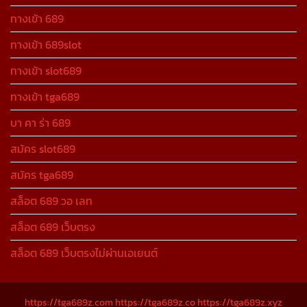
ทางเข้า 689
ทางเข้า 689slot
ทางเข้า slot689
ทางเข้า tga689
บา คา ร่า 689
สมัคร slot689
สมัคร tga689
สล็อต 689 วอ เลท
สล็อต 689 เว็บตรง
สล็อต 689 เว็บตรงไม่ผ่านเอเยนต์
https://tga689z.com
https://tga689z.co
https://tga689z.xyz