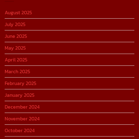
August 2025
July 2025
June 2025
May 2025
April 2025
March 2025
February 2025
January 2025
December 2024
November 2024
October 2024