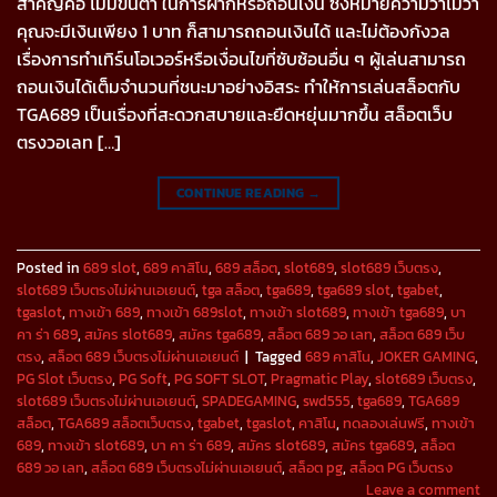
สำคัญคือ ไม่มีขั้นต่ำ ในการฝากหรือถอนเงิน ซึ่งหมายความว่าไม่ว่า
คุณจะมีเงินเพียง 1 บาท ก็สามารถถอนเงินได้ และไม่ต้องกังวล
เรื่องการทำเทิร์นโอเวอร์หรือเงื่อนไขที่ซับซ้อนอื่น ๆ ผู้เล่นสามารถ
ถอนเงินได้เต็มจำนวนที่ชนะมาอย่างอิสระ ทำให้การเล่นสล็อตกับ
TGA689 เป็นเรื่องที่สะดวกสบายและยืดหยุ่นมากขึ้น สล็อตเว็บ
ตรงวอเลท […]
CONTINUE READING
→
Posted in
689 slot
,
689 คาสิโน
,
689 สล็อต
,
slot689
,
slot689 เว็บตรง
,
slot689 เว็บตรงไม่ผ่านเอเยนต์
,
tga สล็อต
,
tga689
,
tga689 slot
,
tgabet
,
tgaslot
,
ทางเข้า 689
,
ทางเข้า 689slot
,
ทางเข้า slot689
,
ทางเข้า tga689
,
บา
คา ร่า 689
,
สมัคร slot689
,
สมัคร tga689
,
สล็อต 689 วอ เลท
,
สล็อต 689 เว็บ
ตรง
,
สล็อต 689 เว็บตรงไม่ผ่านเอเยนต์
|
Tagged
689 คาสิโน
,
JOKER GAMING
,
PG Slot เว็บตรง
,
PG Soft
,
PG SOFT SLOT
,
Pragmatic Play
,
slot689 เว็บตรง
,
slot689 เว็บตรงไม่ผ่านเอเยนต์
,
SPADEGAMING
,
swd555
,
tga689
,
TGA689
สล็อต
,
TGA689 สล็อตเว็บตรง
,
tgabet
,
tgaslot
,
คาสิโน
,
ทดลองเล่นฟรี
,
ทางเข้า
689
,
ทางเข้า slot689
,
บา คา ร่า 689
,
สมัคร slot689
,
สมัคร tga689
,
สล็อต
689 วอ เลท
,
สล็อต 689 เว็บตรงไม่ผ่านเอเยนต์
,
สล็อต pg
,
สล็อต PG เว็บตรง
Leave a comment