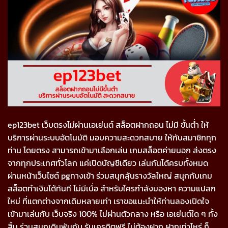
ep123bet เว็บตรงไม่ผ่านเอเย่นต์ สล็อตฝากถอน ไม่มี ขั้นต่ำ ให้
บริการผ่านระบบอัตโนมัติ มอบความสะดวกสบาย ให้กับสมาชิกทุก
ท่าน โดยตรง สามารถเข้ามาเลือกเล่น เกมสล็อตค่ายนอก ส่งตรง
จากทุกประเทศทั่วโลก แค่เปิดบัญชีเดียว เล่นกันได้ครบทั้งหมด
ผ่านหน้าเว็บไซต์ pgทางเข้า ร่วมสนุกลุ้นรางวัลใหญ่ สนุกกับเกม
สล็อตทำเงินได้ทันที ไม่มีเบื่อ สำหรับใครกำลังมองหา ความแปลก
ใหม่ ที่แตกต่างจากเดิมหลายเท่า เราขอแนะนำให้ท่านลองเปิดใจ
เข้ามาเล่นกับ เว็บจริง 100% ไม่ผ่านตัวกลาง หรือ เอเย่นต์ใด ๆ ทั้ง
สิ้น ร่วมสนุกเดิมพันกับ รับเครดิตฟรี ไม่ต้องฝาก ฝากเท่าไหร่ ก็