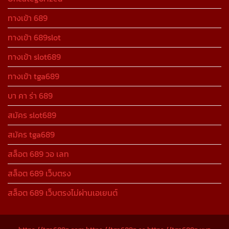
ทางเข้า 689
ทางเข้า 689slot
ทางเข้า slot689
ทางเข้า tga689
บา คา ร่า 689
สมัคร slot689
สมัคร tga689
สล็อต 689 วอ เลท
สล็อต 689 เว็บตรง
สล็อต 689 เว็บตรงไม่ผ่านเอเยนต์