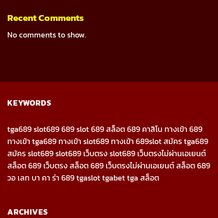
Recent Comments
No comments to show.
KEYWORDS
tga689 slot689 689 slot 689 สล็อต 689 คาสิโน ทางเข้า 689
ทางเข้า tga689 ทางเข้า slot689 ทางเข้า 689slot สมัคร tga689
สมัคร slot689 slot689 เว็บตรง slot689 เว็บตรงไม่ผ่านเอเยนต์
สล็อต 689 เว็บตรง สล็อต 689 เว็บตรงไม่ผ่านเอเยนต์ สล็อต 689
วอ เลท บา คา ร่า 689 tgaslot tgabet tga สล็อต
ARCHIVES