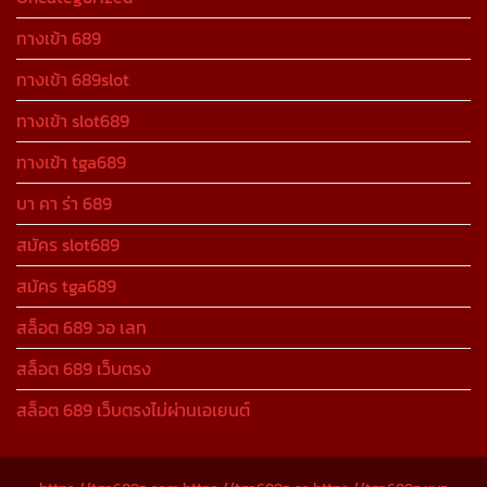
ทางเข้า 689
ทางเข้า 689slot
ทางเข้า slot689
ทางเข้า tga689
บา คา ร่า 689
สมัคร slot689
สมัคร tga689
สล็อต 689 วอ เลท
สล็อต 689 เว็บตรง
สล็อต 689 เว็บตรงไม่ผ่านเอเยนต์