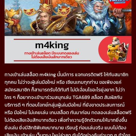
ทางเข้าเล่นสล็อต m4king นั้นมีการ แจกเครดิตฟรี ให้กับสมาชิก
ทุกคน ไม่ว่าจะผู้เล่นมือใหม่ หรือ เซียนเกมทุกท่าน ขอเพียงแค่
สมัครสมาชิก ก็สามารถรับได้ทันที ไม่มีเงื่อนไขอะไรยุ่งยาก ไม่ว่า
ใคร ๆ ก็อยากจะเข้ามาร่วมสนุกเล่น TGA689 สล็อต สัมผัสกับ
บริการดี ๆ ที่ตอบโจทย์กลุ่มผู้เล่นมือใหม่ ที่ยังขาดประสบการณ์
หรือ มือใหม่ ไม่เคยเล่น เกมสล็อต กันมาก่อน ทดลองเล่นสล็อตฟรี
ไม่ต้องเสียเงินสักบาทเดียว เพื่อทำความรู้จักตัวเกมให้มากยิ่งขึ้น
ยิ่งเล่น ยิ่งมีสิทธิพิเศษมากมาย เรียนรู้ ก่อนเล่นจริง แบบไม่ต้อง
เสียเงิน เข้าเล่น เว็บตรง ใหม่ล่าสุด กันได้อย่างคุ้มค่ามาก ๆ ถ้าใคร