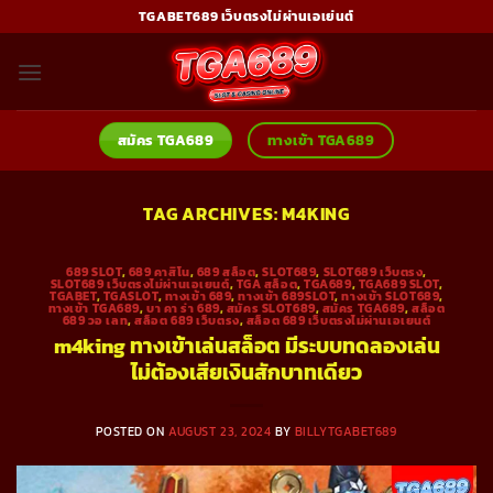
Skip
TGABET689 เว็บตรงไม่ผ่านเอเย่นต์
to
content
สมัคร TGA689
ทางเข้า TGA689
TAG ARCHIVES:
M4KING
689 SLOT
,
689 คาสิโน
,
689 สล็อต
,
SLOT689
,
SLOT689 เว็บตรง
,
SLOT689 เว็บตรงไม่ผ่านเอเยนต์
,
TGA สล็อต
,
TGA689
,
TGA689 SLOT
,
TGABET
,
TGASLOT
,
ทางเข้า 689
,
ทางเข้า 689SLOT
,
ทางเข้า SLOT689
,
ทางเข้า TGA689
,
บา คา ร่า 689
,
สมัคร SLOT689
,
สมัคร TGA689
,
สล็อต
689 วอ เลท
,
สล็อต 689 เว็บตรง
,
สล็อต 689 เว็บตรงไม่ผ่านเอเยนต์
m4king ทางเข้าเล่นสล็อต มีระบบทดลองเล่น
ไม่ต้องเสียเงินสักบาทเดียว
POSTED ON
AUGUST 23, 2024
BY
BILLYTGABET689