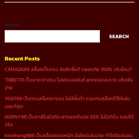
Search
SEARCH
Recent Posts
CANADA89 สล็อตเว็บตรง ลิขสิทธิ์แท้ ปลอดภัย 100% จริงไหม?
THBET111 เว็บบาคาร่าตรง ไม่ผ่านเอเย่นต์ ฝากถอนสะดวก เดิมพัน
ง่าย
VGG789 เว็บตรงสล็อตมาแรง ไม่มีขั้นต่ำ รวมเกมสล็อตไว้ให้เล่น
เยอะที่สุด
HORNY88 เว็บคาสิโนมือถือ ฝากแรกโบนัส 50% ไม่มีเทิร์น ถอนได้
จริง
khotheng888 เว็บสล็อตแตกหนัก มือใหม่เล่นง่าย กำไรดีแน่นอน