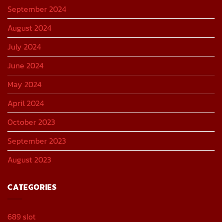
September 2024
August 2024
July 2024
June 2024
May 2024
April 2024
October 2023
September 2023
August 2023
CATEGORIES
689 slot