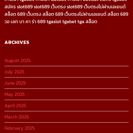
สมัคร slot689 slot689 เว็บตรง slot689 เว็บตรงไม่ผ่านเอเยนต์
สล็อต 689 เว็บตรง สล็อต 689 เว็บตรงไม่ผ่านเอเยนต์ สล็อต 689
วอ เลท บา คา ร่า 689 tgaslot tgabet tga สล็อต
ARCHIVES
August 2025
July 2025
June 2025
May 2025
April 2025
March 2025
February 2025