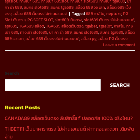
tgaslot
,
ทางเข้า 689
,
ทางเข้า 689slot
,
ทางเข้า slot689
,
ทางเข้า tga689
,
บา
คา ร่า 689
,
สมัคร slot689
,
สมัคร tga689
,
สล็อต 689 วอ เลท
,
สล็อต 689 เว็บ
ตรง
,
สล็อต 689 เว็บตรงไม่ผ่านเอเยนต์
|
Tagged
689 คาสิโน
,
neptuxe
,
PG
Slot เว็บตรง
,
PG SOFT SLOT
,
slot689 เว็บตรง
,
slot689 เว็บตรงไม่ผ่านเอเยนต์
,
tga689
,
TGA689 สล็อต
,
TGA689 สล็อตเว็บตรง
,
tgabet
,
tgaslot
,
คาสิโน
,
ทาง
เข้า 689
,
ทางเข้า slot689
,
บา คา ร่า 689
,
สมัคร slot689
,
สมัคร tga689
,
สล็อต
689 วอ เลท
,
สล็อต 689 เว็บตรงไม่ผ่านเอเยนต์
,
สล็อต pg
,
สล็อต PG เว็บตรง
Leave a comment
Search
SEARCH
Recent Posts
CANADA89 สล็อตเว็บตรง ลิขสิทธิ์แท้ ปลอดภัย 100% จริงไหม?
THBET111 เว็บบาคาร่าตรง ไม่ผ่านเอเย่นต์ ฝากถอนสะดวก เดิมพัน
ง่าย