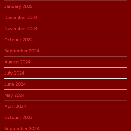
January 2025
December 2024
November 2024
October 2024
September 2024
August 2024
July 2024
June 2024
May 2024
April 2024
October 2023
September 2023