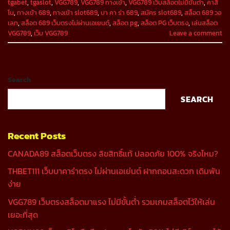
tgabet
,
tgaslot
,
VGG789
,
VGG789 ทางเข้า
,
VGG789 เว็บสล็อตไม่มีขั้นต่ำ
,
คาสิ
โน
,
ทางเข้า 689
,
ทางเข้า slot689
,
บา คา ร่า 689
,
สมัคร slot689
,
สล็อต 689 วอ
เลท
,
สล็อต 689 เว็บตรงไม่ผ่านเอเยนต์
,
สล็อต pg
,
สล็อต PG เว็บตรง
,
เล่นสล็อต
VGG789
,
เว็บ VGG789
Leave a comment
Search
SEARCH
Recent Posts
CANADA89 สล็อตเว็บตรง ลิขสิทธิ์แท้ ปลอดภัย 100% จริงไหม?
THBET111 เว็บบาคาร่าตรง ไม่ผ่านเอเย่นต์ ฝากถอนสะดวก เดิมพัน
ง่าย
VGG789 เว็บตรงสล็อตมาแรง ไม่มีขั้นต่ำ รวมเกมสล็อตไว้ให้เล่น
เยอะที่สุด