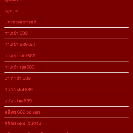
tgaslot
Uncategorized
ทางเข้า 689
ทางเข้า 689slot
ทางเข้า slot689
ทางเข้า tga689
บา คา ร่า 689
สมัคร slot689
สมัคร tga689
สล็อต 689 วอ เลท
สล็อต 689 เว็บตรง