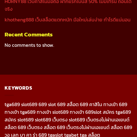
HORNY88 เว็บคาสิโนมือถือ ฝากแรกโบนัส 50% ไม่มีเทิร์น ถอนได้
จริง
khotheng888 เว็บสล็อตแตกหนัก มือใหม่เล่นง่าย กำไรดีแน่นอน
Recent Comments
No comments to show.
KEYWORDS
tga689 slot689 689 slot 689 สล็อต 689 คาสิโน ทางเข้า 689
ทางเข้า tga689 ทางเข้า slot689 ทางเข้า 689slot สมัคร tga689
สมัคร slot689 slot689 เว็บตรง slot689 เว็บตรงไม่ผ่านเอเยนต์
สล็อต 689 เว็บตรง สล็อต 689 เว็บตรงไม่ผ่านเอเยนต์ สล็อต 689
วอ เลท บา คา ร่า 689 tgaslot tgabet tga สล็อต