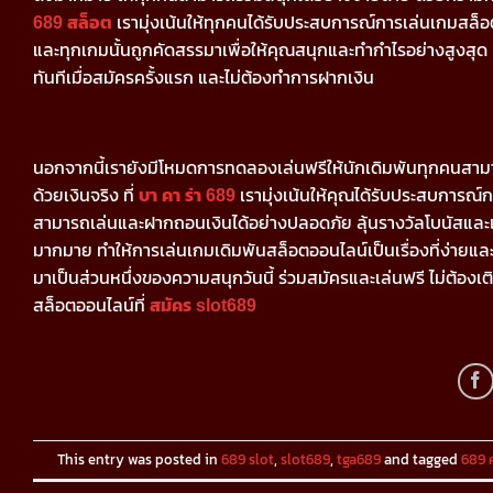
เรามุ่งเน้นให้ทุกคนได้รับประสบการณ์การเล่นเกมสล็อตท
689
สล็อต
และทุกเกมนั้นถูกคัดสรรมาเพื่อให้คุณสนุกและทำกำไรอย่างสูงสุด 
ทันทีเมื่อสมัครครั้งแรก และไม่ต้องทำการฝากเงิน
นอกจากนี้เรายังมีโหมดการทดลองเล่นฟรีให้นักเดิมพันทุกคนสามาร
ด้วยเงินจริง ที่
เรามุ่งเน้นให้คุณได้รับประสบการณ์ก
บา คา ร่า
689
สามารถเล่นและฝากถอนเงินได้อย่างปลอดภัย ลุ้นรางวัลโบนัสและแ
มากมาย ทำให้การเล่นเกมเดิมพันสล็อตออนไลน์เป็นเรื่องที่ง่ายแ
มาเป็นส่วนหนึ่งของความสนุกวันนี้ ร่วมสมัครและเล่นฟรี ไม่ต้องเติ
สล็อตออนไลน์ที่
สมัคร
slot689
This entry was posted in
689 slot
,
slot689
,
tga689
and tagged
689 ค