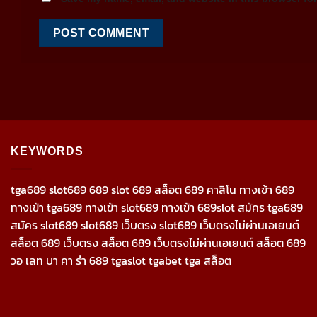
KEYWORDS
tga689 slot689 689 slot 689 สล็อต 689 คาสิโน ทางเข้า 689
ทางเข้า tga689 ทางเข้า slot689 ทางเข้า 689slot สมัคร tga689
สมัคร slot689 slot689 เว็บตรง slot689 เว็บตรงไม่ผ่านเอเยนต์
สล็อต 689 เว็บตรง สล็อต 689 เว็บตรงไม่ผ่านเอเยนต์ สล็อต 689
วอ เลท บา คา ร่า 689 tgaslot tgabet tga สล็อต