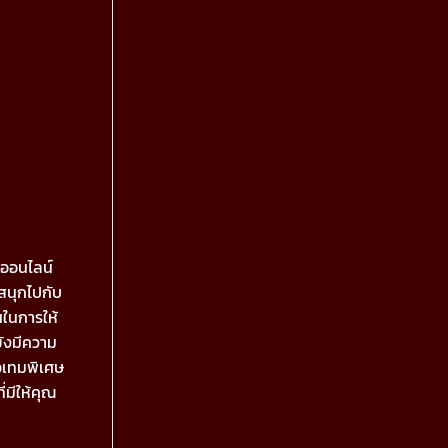
ตออนไลน์
ณสนุกไปกับ
นในการให้
ยังมีความ
อเทมพิเศษ
มีให้คุณ