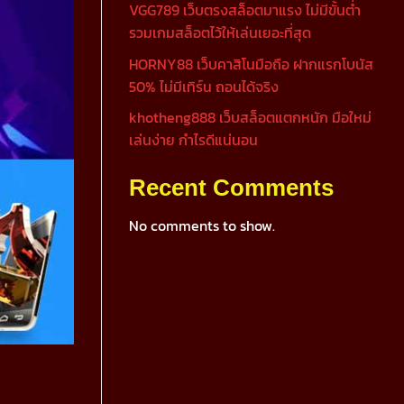
VGG789 เว็บตรงสล็อตมาแรง ไม่มีขั้นต่ำ
รวมเกมสล็อตไว้ให้เล่นเยอะที่สุด
HORNY88 เว็บคาสิโนมือถือ ฝากแรกโบนัส
50% ไม่มีเทิร์น ถอนได้จริง
khotheng888 เว็บสล็อตแตกหนัก มือใหม่
เล่นง่าย กำไรดีแน่นอน
Recent Comments
No comments to show.