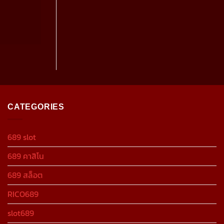
CATEGORIES
689 slot
689 คาสิโน
689 สล็อต
RICO689
slot689