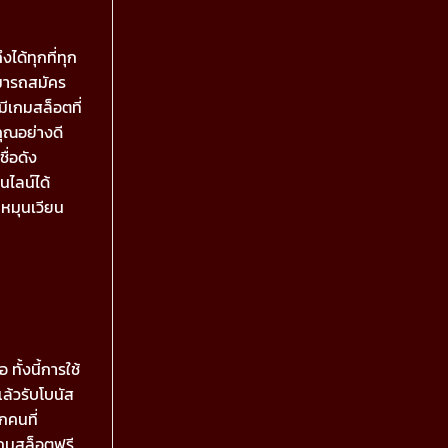
ได้ทุกที่ทุก
ามารถสมัคร
มีเกมสล็อตที่
ุณอย่างดี
ื่อดัง
นไลน์ได้
นหมุนเวียน
ทั้งนี้การใช้
ล้วรับโบนัส
กคนที่
เกมสล็อตฟรี