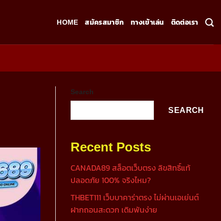
HOME
สมัครสมาชิก
ทางเข้าเล่น
ติดต่อเรา
Search
SEARCH
Recent Posts
CANADA89 สล็อตเว็บตรง ลิขสิทธิ์แท้
ปลอดภัย 100% จริงไหม?
THBET111 เว็บบาคาร่าตรง ไม่ผ่านเอเย่นต์
ฝากถอนสะดวก เดิมพันง่าย