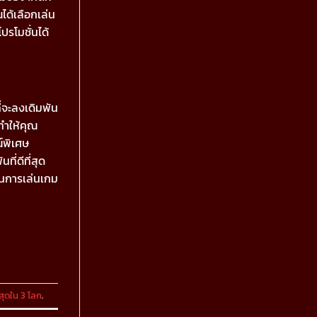
ได้เลือกเล่น
รโมชั่นได้
่จะลงเดิมพัน
ทำให้คุณ
์พิเศษ
ี่ดีที่สุด
าในการเล่นเกม
่สุดใน 3 โลก
.