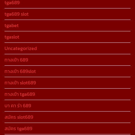
tga689
tga689 slot
tgabet
tgaslot
Uncategorized
ทางเข้า 689
ทางเข้า 689slot
ทางเข้า slot689
ทางเข้า tga689
บา คา ร่า 689
สมัคร slot689
สมัคร tga689