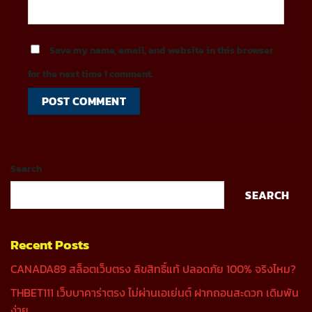
Save my name, email, and website in this browser
for the next time I comment.
Search
SEARCH
Recent Posts
CANADA89 สล็อตเว็บตรง ลิขสิทธิ์แท้ ปลอดภัย 100% จริงไหม?
THBET111 เว็บบาคาร่าตรง ไม่ผ่านเอเย่นต์ ฝากถอนสะดวก เดิมพัน
ง่าย