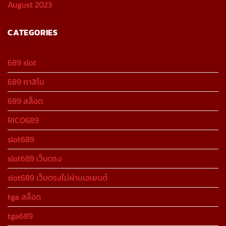
August 2023
CATEGORIES
689 slot
689 คาสิโน
689 สล็อต
RICO689
slot689
slot689 เว็บตรง
slot689 เว็บตรงไม่ผ่านเอเยนต์
tga สล็อต
tga689