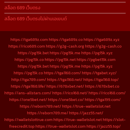
สล็อต 689 เว็บตรง
สล็อต 689 เว็บตรงไม่ผ่านเอเยนต์
https://tga689z.com
https://tga689z.co
https://tga689z.xyz
https://rico689.com
https://g2g-cash.org
https://g2g-cash.co
https://pg15k.bet
https://pg15k.me
https://pg15k.xyz
https://pg15k.co
https://pg15k.net
https://pgbet15k.com
https://pg15k.bet
https://pg15k.me
https://pg15k.xyz
https://pg15k.co
https://tga1168.com/
https://tgabet.xyz/
http://tga789.com/
https://tga1168.net/
https://tga1168.top/
https://tga1168.life/
https://678xbet.net/
https://678xbet.co
https://ans-allstars.com/
https://rico168.net/
https://rico168.com/
https://one5bet.net/
https://one5bet.co/
https://tga199.com/
https://reborn789.net/
https://true-walletslot.net
https://reborn789.me/
https://jazz55.net/
https://walletslottrue.com
https://true-walletslot.net
https://slot-
freecredit.top
https://true-walletslot.com
https://jazz55.top/