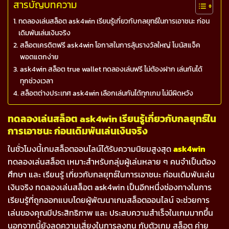
สารบัญบทความ
ทดลองเล่นสล็อต ask4win เรียนรู้เกี่ยวกับกลยุทธ์ในการเอาชนะ ก่อน
เดิมพันเล่นเงินจริง
สล็อตเครดิตฟรี ask4win โอกาสในการลุ้นรางวัลใหญ่ โบนัสแจ็ค
พอตแตกง่าย
ask4win สล็อต true wallet ทดลองเล่นฟรี ไม่ต้องฝาก เล่นกันได้
ทุกช่วงเวลา
สล็อตต่างประเทศ ask4win เลือกเล่นกันได้ทุกเกม ไม่มีผิดหวัง
ทดลองเล่นสล็อต ask4win เรียนรู้เกี่ยวกับกลยุทธ์ใน
การเอาชนะ ก่อนเดิมพันเล่นเงินจริง
ในชั่วโมงนี้เกมสล็อตออนไลน์ได้รับความนิยมสูงสุด
ask4win
ทดลองเล่นสล็อต เหมาะสำหรับกลุ่มผู้เล่นหลาย ๆ คนจำเป็นต้อง
ศึกษา และ เรียนรู้ เกี่ยวกับกลยุทธ์ในการเอาชนะ ก่อนเดิมพันเล่น
เงินจริง ทดลองเล่นสล็อต ask4win เป็นอีกหนึ่งช่องทางในการ
เรียนรู้ที่ถูกออกแบบโดยผู้พัฒนาเกมสล็อตออนไลน์ จะช่วยการ
เล่นของคุณมีประสิทธิภาพ และ ประสบความสำเร็จในเกมมากขึ้น
นอกจากนี้ยังลดความเสี่ยงในการลงทุน กับตัวเกม สล็อต ค่าย