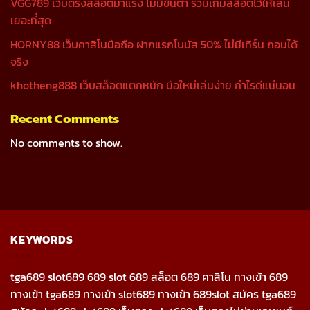
VGG789 เว็บตรงสล็อตมาแรง ไม่มีขั้นต่ำ รวมเกมสล็อตไว้ให้เล่น
เยอะที่สุด
HORNY88 เว็บคาสิโนมือถือ ฝากแรกโบนัส 50% ไม่มีเทิร์น ถอนได้
จริง
khotheng888 เว็บสล็อตแตกหนัก มือใหม่เล่นง่าย กำไรดีแน่นอน
Recent Comments
No comments to show.
KEYWORDS
tga689 slot689 689 slot 689 สล็อต 689 คาสิโน ทางเข้า 689
ทางเข้า tga689 ทางเข้า slot689 ทางเข้า 689slot สมัคร tga689