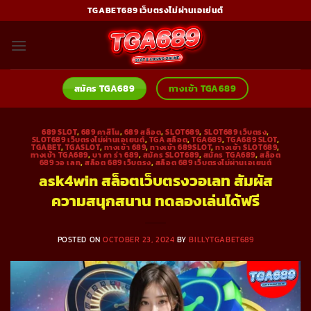
Skip
TGABET689 เว็บตรงไม่ผ่านเอเย่นต์
to
content
สมัคร TGA689
ทางเข้า TGA689
689 SLOT
,
689 คาสิโน
,
689 สล็อต
,
SLOT689
,
SLOT689 เว็บตรง
,
SLOT689 เว็บตรงไม่ผ่านเอเยนต์
,
TGA สล็อต
,
TGA689
,
TGA689 SLOT
,
TGABET
,
TGASLOT
,
ทางเข้า 689
,
ทางเข้า 689SLOT
,
ทางเข้า SLOT689
,
ทางเข้า TGA689
,
บา คา ร่า 689
,
สมัคร SLOT689
,
สมัคร TGA689
,
สล็อต
689 วอ เลท
,
สล็อต 689 เว็บตรง
,
สล็อต 689 เว็บตรงไม่ผ่านเอเยนต์
ask4win สล็อตเว็บตรงวอเลท สัมผัส
ความสนุกสนาน ทดลองเล่นได้ฟรี
POSTED ON
OCTOBER 23, 2024
BY
BILLYTGABET689