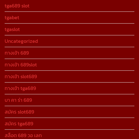
tga689 slot
tgabet
tgaslot
Uncategorized
ทางเข้า 689
ทางเข้า 689slot
ทางเข้า slot689
ทางเข้า tga689
บา คา ร่า 689
สมัคร slot689
สมัคร tga689
สล็อต 689 วอ เลท