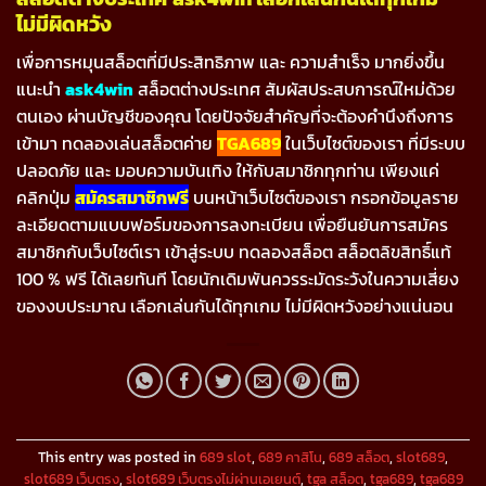
ไม่มีผิดหวัง
เพื่อการหมุนสล็อตที่มีประสิทธิภาพ และ ความสำเร็จ มากยิ่งขึ้น
แนะนำ
ask4win
สล็อตต่างประเทศ สัมผัสประสบการณ์ใหม่ด้วย
ตนเอง ผ่านบัญชีของคุณ โดยปัจจัยสำคัญที่จะต้องคำนึงถึงการ
เข้ามา ทดลองเล่นสล็อตค่าย
TGA689
ในเว็บไซต์ของเรา ที่มีระบบ
ปลอดภัย และ มอบความบันเทิง ให้กับสมาชิกทุกท่าน เพียงแค่
คลิกปุ่ม
สมัครสมาชิกฟรี
บนหน้าเว็บไซต์ของเรา กรอกข้อมูลราย
ละเอียดตามแบบฟอร์มของการลงทะเบียน เพื่อยืนยันการสมัคร
สมาชิกกับเว็บไซต์เรา เข้าสู่ระบบ ทดลองสล็อต สล็อตลิขสิทธิ์แท้
100 % ฟรี ได้เลยทันที โดยนักเดิมพันควรระมัดระวังในความเสี่ยง
ของงบประมาณ เลือกเล่นกันได้ทุกเกม ไม่มีผิดหวังอย่างแน่นอน
This entry was posted in
689 slot
,
689 คาสิโน
,
689 สล็อต
,
slot689
,
slot689 เว็บตรง
,
slot689 เว็บตรงไม่ผ่านเอเยนต์
,
tga สล็อต
,
tga689
,
tga689