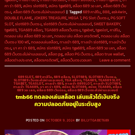
คา ร่า 689
,
สมัคร slot689
,
สมัคร tga689
,
สล็อต 689 วอ เลท
,
สล็อต 689 เว็บ
ตรง
,
สล็อต 689 เว็บตรงไม่ผ่านเอเยนต์
|
Tagged
689 คาสิโน
,
888
,
ask4win
,
DOUBLE FLAME
,
JOKERS TREASURE
,
MEGA 7
,
PG Slot เว็บตรง
,
PG SOFT
SLOT
,
slot689 เว็บตรง
,
slot689 เว็บตรงไม่ผ่านเอเยนต์
,
SWEET BAKERY
,
tga689
,
TGA689 สล็อต
,
TGA689 สล็อตเว็บตรง
,
tgabet
,
tgaslot
,
คาสิโน
,
ทดลอง เล่น สล็อต 689 วอ เลท
,
ทดลอง เล่น สล็อต เครดิตฟรี
,
ทดลอง เล่น สล็อต
เว็บตรง 100 ฟรี
,
ทดลองเล่นสล็อต
,
ทางเข้า 689
,
ทางเข้า slot689
,
ทางเข้าเว็บ
ตรง
,
บา คา ร่า 689
,
สมัคร slot689
,
สมัคร tga689
,
สล็อต 689 วอ เลท
,
สล็อต
689 เว็บตรงไม่ผ่านเอเยนต์
,
สล็อต pg
,
สล็อต PG เว็บตรง
,
สล็อต true wallet
,
สล็อตต่างประเทศ
,
สล็อตเครดิตฟรี
,
สล็อตเว็บตรงวอเลท
Leave a comment
689 SLOT
,
689 คาสิโน
,
689 สล็อต
,
SLOT689
,
SLOT689 เว็บตรง
,
SLOT689 เว็บตรงไม่ผ่านเอเยนต์
,
TGA สล็อต
,
TGA689
,
TGA689 SLOT
,
TGABET
,
TGASLOT
,
ทางเข้า 689
,
ทางเข้า 689SLOT
,
ทางเข้า SLOT689
,
ทางเข้า TGA689
,
บา คา ร่า 689
,
สมัคร SLOT689
,
สมัคร TGA689
,
สล็อต
689 วอ เลท
,
สล็อต 689 เว็บตรง
,
สล็อต 689 เว็บตรงไม่ผ่านเอเยนต์
tmb66 ทดลองเล่นสล็อต เล่นแล้วได้เงินจริง
ความปลอดภัยอยู่ในระดับสูง
POSTED ON
OCTOBER 9, 2024
BY
BILLYTGABET689