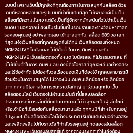
แบบนี้ เพราะเว็บนี้มีทุกสิ่งที่คุณต้องการในการสนุกกับสล็อต ด้วย
เกมที่หลากหลายและรูปแบบที่น่าตื่นเต้นที่สุด ไม่เพียงแค่เป็นเว็บ
สล็อตที่มีความมั่นคง แต่ยังเป็นที่รู้จักจากนักพนันทั่วไปว่าเป็นเว็บ
อันดับ 1 นอกจากนี้ ยังมีโปรโมชั่นที่โปรดปรานและรางวัลมหาศาลที่
รอคอยคุณอยู่ อย่าพลาดเลย เข้ามาสนุกกับ สล็อต 689 วอ เลท
ที่สุดแห่งเว็บสล็อตที่ทุกคนพูดถึงได้ที่นี่ เว็บสล็อตตรงทั้งหมด
MGM24LIVE โบนัสเยอะ ไม่มีขั้นต่ำในการเดิมพัน เจอกับ
MGM24LIVE เว็บสล็อตตรงทั้งหมด โบนัสเยอะ ที่ไม่ธรรมดาเลย ที่
นี่ไม่มีขั้นต่ำในการเดิมพันเลย ดังนี้คือโอกาสที่คุณจะเล่นอย่างอิสระ
และไร้ข้อจำกัด ไม่ต้องกังวลเรื่องยอดเงินที่ต้องใช้ ทุกคนสามารถมี
ส่วนร่วมในความสนุกได้ ไม่ว่าจะเป็นเดิมพันเล็กน้อยหรือเล็กน้อย
มาก ทุกคนมีโอกาสในการชนะรางวัลใหญ่ มาร่วมสนุกกับ เว็บ
สล็อตออนไลน์ เว็บตรงไม่ผ่านเอเย่นต์ ที่นี่และปลดล็อค
ประสบการณ์การเล่นที่ตื่นเต้นมากมาย ไม่ว่าคุณจะเป็นผู้เล่นใหม่
หรือเจ้ามือที่เชื่อมต่อกับสล็อตมานานแล้ว ทุกคนมีที่สำหรับคุณอยู่
ที่ tgabet เว็บสล็อตออนไลน์ต่างประเทศ เริ่มต้นเดิมพันอย่างอิสระ
และเพลิดเพลินไปกับรางวัลที่กำลังรอคุณอยู่ ทดลองเล่นสล็อต
MGM24LIVE เว็บตรงลิขสิทธิ์แท้ จากต่างประเทศ ทำไมถึงต้อง