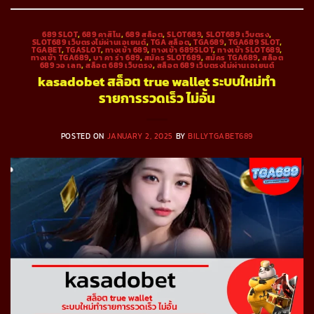
689 SLOT
,
689 คาสิโน
,
689 สล็อต
,
SLOT689
,
SLOT689 เว็บตรง
,
SLOT689 เว็บตรงไม่ผ่านเอเยนต์
,
TGA สล็อต
,
TGA689
,
TGA689 SLOT
,
TGABET
,
TGASLOT
,
ทางเข้า 689
,
ทางเข้า 689SLOT
,
ทางเข้า SLOT689
,
ทางเข้า TGA689
,
บา คา ร่า 689
,
สมัคร SLOT689
,
สมัคร TGA689
,
สล็อต
689 วอ เลท
,
สล็อต 689 เว็บตรง
,
สล็อต 689 เว็บตรงไม่ผ่านเอเยนต์
kasadobet สล็อต true wallet ระบบใหม่ทำ
รายการรวดเร็ว ไม่อั้น
POSTED ON
JANUARY 2, 2025
BY
BILLYTGABET689