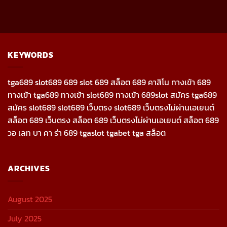
KEYWORDS
tga689 slot689 689 slot 689 สล็อต 689 คาสิโน ทางเข้า 689
ทางเข้า tga689 ทางเข้า slot689 ทางเข้า 689slot สมัคร tga689
สมัคร slot689 slot689 เว็บตรง slot689 เว็บตรงไม่ผ่านเอเยนต์
สล็อต 689 เว็บตรง สล็อต 689 เว็บตรงไม่ผ่านเอเยนต์ สล็อต 689
วอ เลท บา คา ร่า 689 tgaslot tgabet tga สล็อต
ARCHIVES
August 2025
July 2025