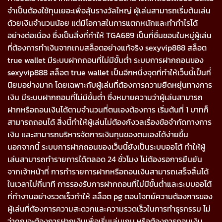
จำเป็นต้องใช้ทุนเยอะเพื่อลุ้นรางวัลใหญ่ ผู้เล่นสามารถเริ่มต้นเล่น
ด้วยเงินจำนวนน้อย แต่มีโอกาสในการแตกหนักและทำกำไรได้
อย่างต่อเนื่อง ซึ่งเป็นสิ่งที่ทำให้ TGA689 เป็นที่ชื่นชอบในหมู่ผู้เล่น
ที่ต้องการทำเงินจากเกมสล็อตอย่างแท้จริง sexyvip888 สล็อต
true wallet มีระบบฝากถอนที่ไม่มีขั้นต่ำ ระบบการฝากถอนของ
sexyvip888 สล็อต true wallet เป็นอีกหนึ่งจุดที่ทำให้เว็บนี้เป็นที่
นิยมอย่างมาก โดยเฉพาะกับผู้เล่นที่ต้องการความยืดหยุ่นทางการ
เงิน มีระบบฝากถอนที่ไม่มีขั้นต่ำ ซึ่งหมายความว่าผู้เล่นสามารถ
ฝากหรือถอนเงินได้ตามจำนวนที่ตนเองต้องการ เริ่มต้นที่ 1 บาทก็
สามารถถอนได้ สิ่งนี้ทำให้ผู้เล่นไม่ต้องกังวลเรื่องข้อจำกัดทางการ
เงิน และสามารถบริหารจัดการเงินทุนของตนเองได้ง่ายขึ้น
นอกจากนี้ ระบบการฝากถอนของเว็บนี้ยังเป็นระบบออโต้ ทำให้ผู้
เล่นสามารถทำรายการได้ตลอด 24 ชั่วโมง ไม่ต้องรอการยืนยัน
จากเจ้าหน้าที่ การทำรายการฝากหรือถอนเงินสามารถเสร็จสิ้นได้
ในเวลาไม่กี่นาที การรองรับการฝากถอนที่ไม่มีขั้นต่ำและระบบออโต้
ที่ทำงานอย่างรวดเร็วทำให้ สล็อต pg ตอบโจทย์ความต้องการของ
ผู้เล่นที่ต้องการความสะดวกและความรวดเร็วในการทำธุรกรรม ไม่
ว่าคุณจะต้องการฝากเงินเพื่อเริ่มเล่นเกม หรือต้องการถอนเงิน