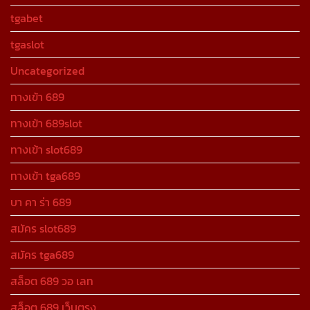
tgabet
tgaslot
Uncategorized
ทางเข้า 689
ทางเข้า 689slot
ทางเข้า slot689
ทางเข้า tga689
บา คา ร่า 689
สมัคร slot689
สมัคร tga689
สล็อต 689 วอ เลท
สล็อต 689 เว็บตรง