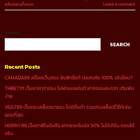
สล็อตตรงทั้งหมด
Leave a comment
Search
SEARCH
Recent Posts
CANADA89 สล็อตเว็บตรง ลิขสิทธิ์แท้ ปลอดภัย 100% จริงไหม?
THBET111 เว็บบาคาร่าตรง ไม่ผ่านเอเย่นต์ ฝากถอนสะดวก เดิมพัน
ง่าย
VGG789 เว็บตรงสล็อตมาแรง ไม่มีขั้นต่ำ รวมเกมสล็อตไว้ให้เล่น
เยอะที่สุด
HORNY88 เว็บคาสิโนมือถือ ฝากแรกโบนัส 50% ไม่มีเทิร์น ถอนได้
จริง