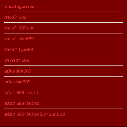
Uncategorized
ทางเข้า 689
ทางเข้า 689slot
ทางเข้า slot689
ทางเข้า tga689
บา คา ร่า 689
สมัคร slot689
สมัคร tga689
สล็อต 689 วอ เลท
สล็อต 689 เว็บตรง
สล็อต 689 เว็บตรงไม่ผ่านเอเยนต์